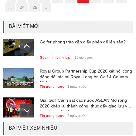
...
24
25
»
BÀI VIẾT MỚI
Golfer phong trào cần giấy phép để lên sân?
Góc nhìn, bình luận
15 giờ trước
Royal Group Partnership Cup 2026 kết nối cộng
đồng đối tác tại Royal Long An Golf & Country
Club
Tin trong nước
1 ngày trước
Giải Golf Cảnh sát các nước ASEAN Mở rộng
2026 khép lại thành công, thúc đẩy giao lưu và
hợp tác quốc tế
Tin trong nước
2 ngày trước
BÀI VIẾT XEM NHIỀU
6 tháng đầu năm 2026 - Nam A Bank củng cố
nền tảng tài sản và năng lực dự phòng