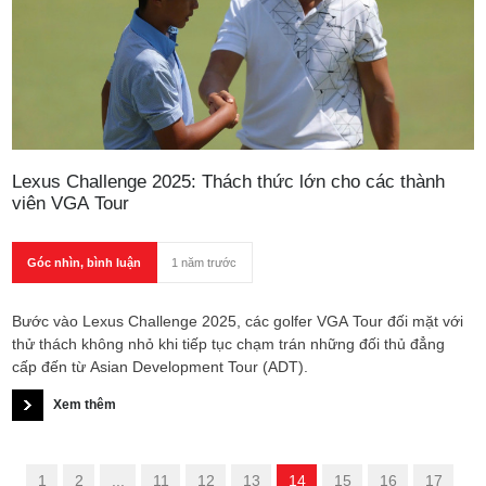
Lexus Challenge 2025: Thách thức lớn cho các thành
viên VGA Tour
Góc nhìn, bình luận
1 năm trước
Bước vào Lexus Challenge 2025, các golfer VGA Tour đối mặt với
thử thách không nhỏ khi tiếp tục chạm trán những đối thủ đẳng
cấp đến từ Asian Development Tour (ADT).
Xem thêm
«
1
2
...
11
12
13
14
15
16
17