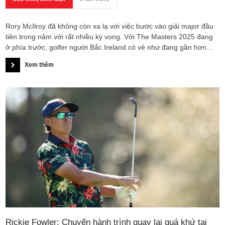
Rory McIlroy đã không còn xa lạ với việc bước vào giải major đầu
tiên trong năm với rất nhiều kỳ vọng. Với The Masters 2025 đang
ở phía trước, golfer người Bắc Ireland có vẻ như đang gần hơn
bao giờ hết trong việc giành chiếc Green Jacket danh giá, nhờ vào
Xem thêm
phong độ xuất sắc kể từ đầu mùa giải.
Rickie Fowler: Chuyến hành trình quay lại quá khứ tại