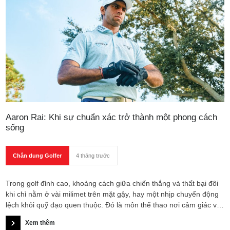
Aaron Rai: Khi sự chuẩn xác trở thành một phong cách
sống
Chân dung Golfer
4 tháng trước
Trong golf đỉnh cao, khoảng cách giữa chiến thắng và thất bại đôi
khi chỉ nằm ở vài milimet trên mặt gậy, hay một nhịp chuyển động
lệch khỏi quỹ đạo quen thuộc. Đó là môn thể thao nơi cảm giác và
khả năng kiểm soát được mài giũa đến mức gần như tuyệt đối – và
Xem thêm
cũng là nơi những golfer như Aaron Rai định hình bản sắc bằng sự