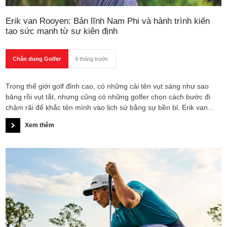
Erik van Rooyen: Bản lĩnh Nam Phi và hành trình kiến
tạo sức mạnh từ sự kiên định
Chân dung Golfer
4 tháng trước
Trong thế giới golf đỉnh cao, có những cái tên vụt sáng như sao
băng rồi vụt tắt, nhưng cũng có những golfer chọn cách bước đi
chậm rãi để khắc tên mình vào lịch sử bằng sự bền bỉ. Erik van
Rooyen chính là minh chứng cho một lộ trình tiến thân bài bản: từ
Xem thêm
những đồng cỏ tại Nam Phi đến ánh hào quang rực rỡ của PGA
Tour.