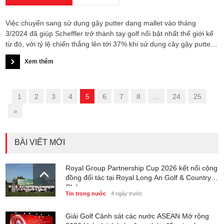
Việc chuyển sang sử dụng gậy putter dạng mallet vào tháng
3/2024 đã giúp Scheffler trở thành tay golf nổi bật nhất thế giới kể
từ đó, với tỷ lệ chiến thắng lên tới 37% khi sử dụng cây gậy putter
“dễ đánh” này.
Xem thêm
«
1
2
3
4
5
6
7
8
...
24
25
»
BÀI VIẾT MỚI
Royal Group Partnership Cup 2026 kết nối cộng
đồng đối tác tại Royal Long An Golf & Country
Club
Tin trong nước
4 ngày trước
Giải Golf Cảnh sát các nước ASEAN Mở rộng