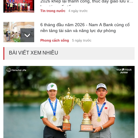
2026 khép lại thành công, thúc đẩy giao lưu và
hợp tác quốc tế
Tin trong nước
4 ngày trước
6 tháng đầu năm 2026 - Nam A Bank củng cố
nền tảng tài sản và năng lực dự phòng
Phong cách sống
5 ngày trước
BÀI VIẾT XEM NHIỀU
Thành lập Trung tâm Giải mã lượng tử Quang
Trung: Điểm đến của công nghệ tương lai
Phong cách sống
5 ngày trước