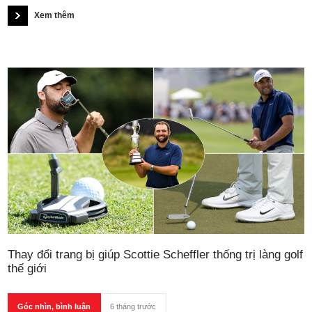
ruột Lê Văn Huân - Lê Văn Hưng mang đến một dấu ấn đặc biệt
Xem thêm
khi cùng xuất hiện tại giải trong vai trò golfer và caddie, cùng nhau
theo đuổi giấc mơ golf chuyên nghiệp.
Thay đổi trang bị giúp Scottie Scheffler thống trị làng golf
thế giới
Góc nhìn, bình luận
6 tháng trước