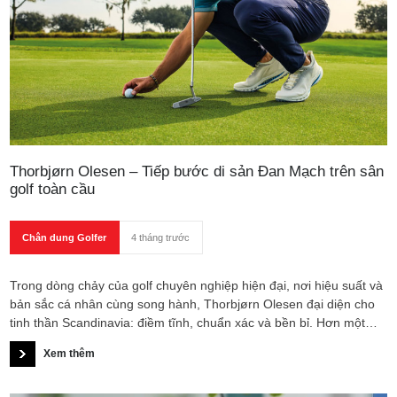
Thorbjørn Olesen – Tiếp bước di sản Đan Mạch trên sân
golf toàn cầu
Chân dung Golfer
4 tháng trước
Trong dòng chảy của golf chuyên nghiệp hiện đại, nơi hiệu suất và
bản sắc cá nhân cùng song hành, Thorbjørn Olesen đại diện cho
tinh thần Scandinavia: điềm tĩnh, chuẩn xác và bền bỉ. Hơn một
thập kỷ thi đấu đỉnh cao trên DP World Tour, anh không chỉ ghi dấu
Xem thêm
bằng danh hiệu mà còn bằng khả năng duy trì phong độ ổn định
qua nhiều mùa giải.