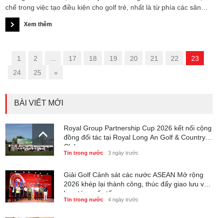
chế trong việc tạo điều kiện cho golf trẻ, nhất là từ phía các sân
golf.
Xem thêm
«
1
2
...
17
18
19
20
21
22
23
24
25
»
BÀI VIẾT MỚI
Royal Group Partnership Cup 2026 kết nối cộng
đồng đối tác tại Royal Long An Golf & Country
Club
Tin trong nước
3 ngày trước
Giải Golf Cảnh sát các nước ASEAN Mở rộng
2026 khép lại thành công, thúc đẩy giao lưu và
hợp tác quốc tế
Tin trong nước
4 ngày trước