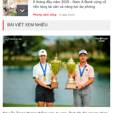
6 tháng đầu năm 2026 - Nam A Bank củng cố
nền tảng tài sản và năng lực dự phòng
Phong cách sống
4 ngày trước
BÀI VIẾT XEM NHIỀU
Thành lập Trung tâm Giải mã lượng tử Quang
Trung: Điểm đến của công nghệ tương lai
Phong cách sống
4 ngày trước