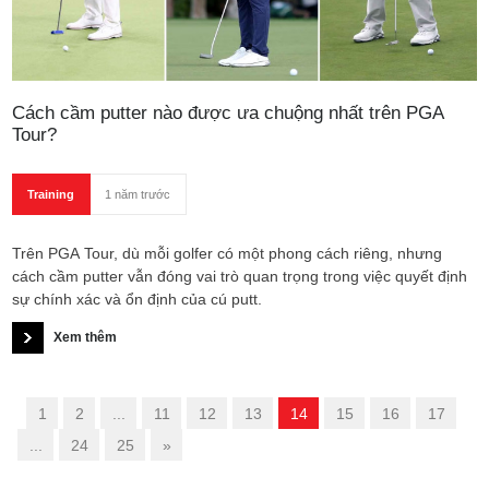
Cách cầm putter nào được ưa chuộng nhất trên PGA
Tour?
Training
1 năm trước
Trên PGA Tour, dù mỗi golfer có một phong cách riêng, nhưng
cách cầm putter vẫn đóng vai trò quan trọng trong việc quyết định
sự chính xác và ổn định của cú putt.
Xem thêm
«
1
2
...
11
12
13
14
15
16
17
...
24
25
»