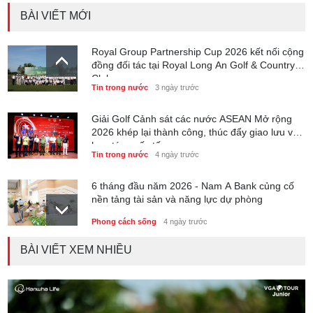
BÀI VIẾT MỚI
Royal Group Partnership Cup 2026 kết nối cộng
đồng đối tác tại Royal Long An Golf & Country
Club
Tin trong nước
3 ngày trước
Giải Golf Cảnh sát các nước ASEAN Mở rộng
2026 khép lại thành công, thúc đẩy giao lưu và
hợp tác quốc tế
Tin trong nước
4 ngày trước
6 tháng đầu năm 2026 - Nam A Bank củng cố
nền tảng tài sản và năng lực dự phòng
Phong cách sống
4 ngày trước
BÀI VIẾT XEM NHIỀU
Thành lập Trung tâm Giải mã lượng tử Quang
Trung: Điểm đến của công nghệ tương lai
Phong cách sống
4 ngày trước