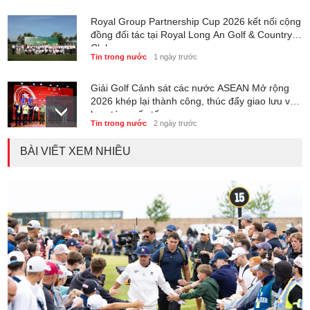
Royal Group Partnership Cup 2026 kết nối cộng
đồng đối tác tại Royal Long An Golf & Country
Club
Tin trong nước
1 ngày trước
Giải Golf Cảnh sát các nước ASEAN Mở rộng
2026 khép lại thành công, thúc đẩy giao lưu và
hợp tác quốc tế
Tin trong nước
2 ngày trước
BÀI VIẾT XEM NHIỀU
6 tháng đầu năm 2026 - Nam A Bank củng cố
nền tảng tài sản và năng lực dự phòng
Phong cách sống
3 ngày trước