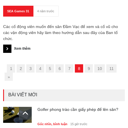
SEA Games 31
4 năm trước
Các cổ động viên muốn đến sân Đầm Vạc để xem và cổ vũ cho
các vận động viên hãy làm theo hướng dẫn sau đây của Ban tổ
chức.
Xem thêm
«
1
2
3
4
5
6
7
8
9
10
11
»
BÀI VIẾT MỚI
Golfer phong trào cần giấy phép để lên sân?
Góc nhìn, bình luận
15 giờ trước