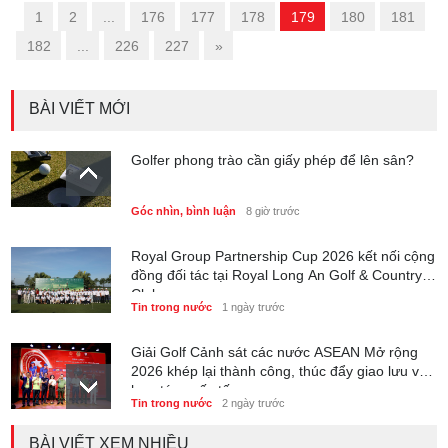
«
1
2
...
176
177
178
179
180
181
182
...
226
227
»
BÀI VIẾT MỚI
Golfer phong trào cần giấy phép để lên sân?
Góc nhìn, bình luận
8 giờ trước
Royal Group Partnership Cup 2026 kết nối cộng
đồng đối tác tại Royal Long An Golf & Country
Club
Tin trong nước
1 ngày trước
Giải Golf Cảnh sát các nước ASEAN Mở rộng
2026 khép lại thành công, thúc đẩy giao lưu và
hợp tác quốc tế
Tin trong nước
2 ngày trước
BÀI VIẾT XEM NHIỀU
6 tháng đầu năm 2026 - Nam A Bank củng cố