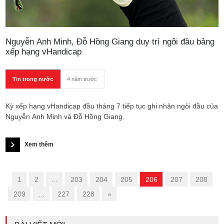
Nguyễn Anh Minh, Đỗ Hồng Giang duy trì ngôi đầu bảng
xếp hạng vHandicap
Tin trong nước
4 năm trước
Kỳ xếp hạng vHandicap đầu tháng 7 tiếp tục ghi nhận ngôi đầu của
Nguyễn Anh Minh và Đỗ Hồng Giang.
Xem thêm
«
1
2
...
203
204
205
206
207
208
209
...
227
228
»