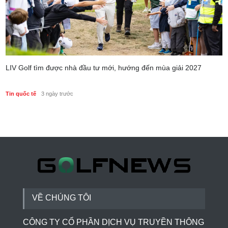
LIV Golf tìm được nhà đầu tư mới, hướng đến mùa giải 2027
Tin quốc tế
3 ngày trước
VỀ CHÚNG TÔI
CÔNG TY CỔ PHẦN DỊCH VỤ TRUYỀN THÔNG