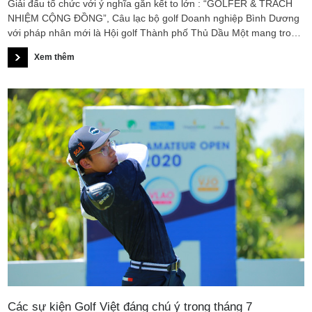
Giải đấu tổ chức với ý nghĩa gắn kết to lớn : “GOLFER & TRÁCH
NHIỆM CỘNG ĐỒNG”, Câu lạc bộ golf Doanh nghiệp Bình Dương
với pháp nhân mới là Hội golf Thành phố Thủ Dầu Một mang trong
mình một sứ mệnh ngày một lớn hơn.
Xem thêm
Các sự kiện Golf Việt đáng chú ý trong tháng 7