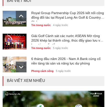
BÀI VIẾT MỚI
Royal Group Partnership Cup 2026 kết nối cộng
đồng đối tác tại Royal Long An Golf & Country
Club
Tin trong nước
4 ngày trước
Giải Golf Cảnh sát các nước ASEAN Mở rộng
2026 khép lại thành công, thúc đẩy giao lưu và
hợp tác quốc tế
Tin trong nước
5 ngày trước
6 tháng đầu năm 2026 - Nam A Bank củng cố
nền tảng tài sản và năng lực dự phòng
Phong cách sống
5 ngày trước
BÀI VIẾT XEM NHIỀU
Thành lập Trung tâm Giải mã lượng tử Quang
Trung: Điểm đến của công nghệ tương lai
Phong cách sống
5 ngày trước