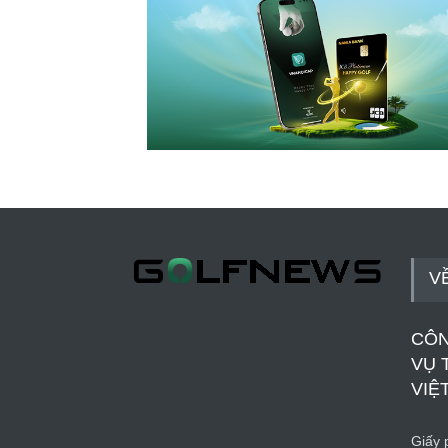
V
CÔN
VỤ 
VIỆ
Giấy p