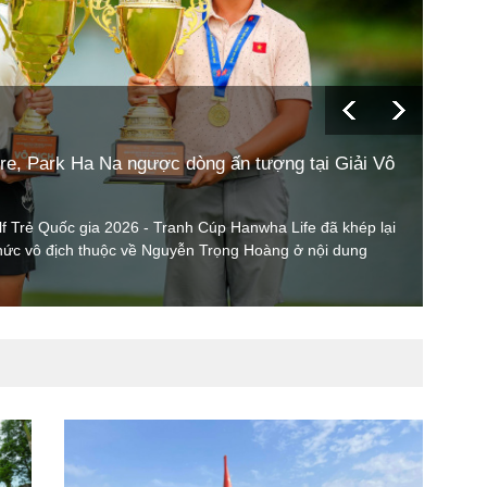
Tin tr
re, Park Ha Na ngược dòng ấn tượng tại Giải Vô
Trọn
Quốc
olf Trẻ Quốc gia 2026 - Tranh Cúp Hanwha Life đã khép lại
Vòng 2
chức vô địch thuộc về Nguyễn Trọng Hoàng ở nội dung
tiết 
Sau 3
bảng 