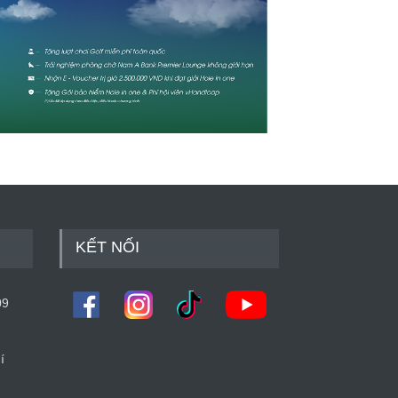
KẾT NỐI
09
í