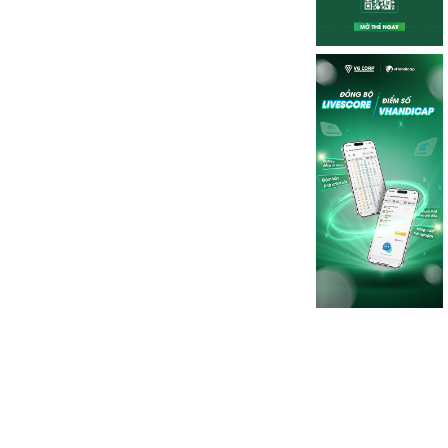
ong nước
1 ngày trước
g Hoàng, Gia Hân vươn lên chiếm đỉnh bảng sau vòng 2 Giải
 gia 2026
 Giải Vô địch Golf Trẻ Quốc gia 2026 - Tranh Cúp Hanwha Life đã khép 
khắc nghiệt với mưa lớn và gió mạnh kéo dài, mang đến nhiều thử thách
6 hố thi đấu, Nguyễn Trọng Hoàng và Nguyễn Viết Gia Hân vươn lên độc
xếp hạng nam và nữ, tạo lợi thế trước vòng đấu quyết định.