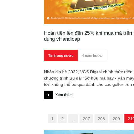
Hoàn tiền lên đến 25% khi mua mã trên
dụng vHandicap
Tin trong nước
4 năm trước
Nhân dịp hè 2022, VGS Digital chính thức triển 
chương trình ưu đãi “Sở hữu mã hay - Vận may
tới” không thể bỏ qua dành cho các golfer trên
dụng vHandicap.
Xem thêm
«
1
2
...
207
208
209
21