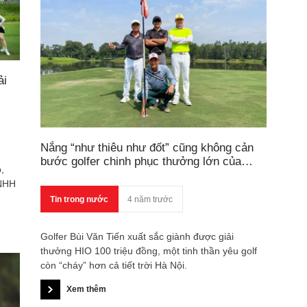
ải
Nắng “như thiêu như đốt” cũng không cản
bước golfer chinh phục thưởng lớn của
,
VGS Sport
TNHH
Tin trong nước
4 năm trước
Golfer Bùi Văn Tiến xuất sắc giành được giải
thưởng HIO 100 triệu đồng, một tinh thần yêu golf
còn “cháy” hơn cả tiết trời Hà Nội.
Xem thêm