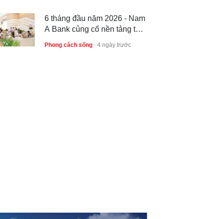
lưu và hợp tác quốc tế
6 tháng đầu năm 2026 - Nam
A Bank củng cố nền tảng tài
sản và năng lực dự phòng
Phong cách sống
4 ngày trước
Thành lập Trung tâm Giải mã
lượng tử Quang Trung: Điểm
đến của công nghệ tương lai
Phong cách sống
4 ngày trước