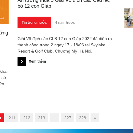
Ấn tượng mùa 3 Giải Vô địch các Câu lạc
bộ 12 con Giáp
Tin trong nước
4 năm trước
 ứng
Giải Vô địch các CLB 12 con Giáp 2022 đã diễn ra
thành công trong 2 ngày 17 - 18/06 tại Skylake
Resort & Golf Club, Chương Mỹ Hà Nội.
Xem thêm
khai
 sẽ
 ứng
0
211
212
213
...
227
228
»