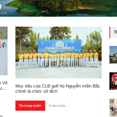
B
i Vô
Mục tiêu của CLB golf họ Nguyễn miền Bắc
Cup
chính là chức vô địch
Tin trong nước
3 năm trước
ất