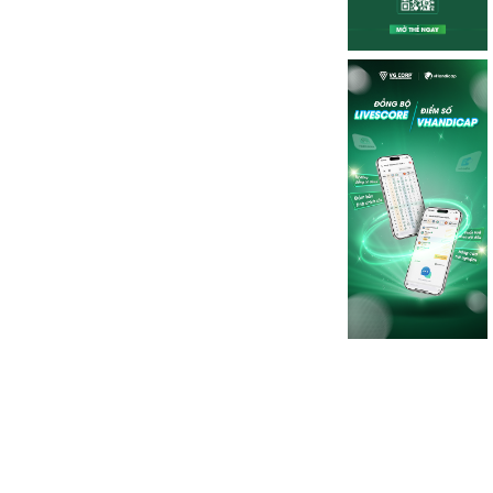
ốc tế
2 ngày trước
đạo Asian Tour tiết lộ lý do chấm dứt hợp tác với LIV Golf
iêm Uỷ viên của Asian Tour, Cho Minn Thant, đã lần đầu chia sẻ về qu
ệ hợp tác với LIV Golf, sau khi hệ thống giải đấu này chính thức gia 
DP World Tour và PGA Tour.