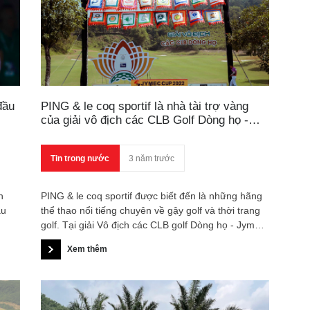
đầu
PING & le coq sportif là nhà tài trợ vàng
của giải vô địch các CLB Golf Dòng họ -
Jymec Cup 2022
Tin trong nước
3 năm trước
n
PING & le coq sportif được biết đến là những hãng
ầu
thể thao nổi tiếng chuyên về gậy golf và thời trang
golf. Tại giải Vô địch các CLB golf Dòng họ - Jymec
Cup 2022, PING & le coq sportif là nhà tài trợ Vàng
Xem thêm
cho giải đấu tại các hạng mục Giải Nhất, Giải Nhì,
Giải Ba với tổng gói tài trợ trị giá hơn 200.000.000
VNĐ.