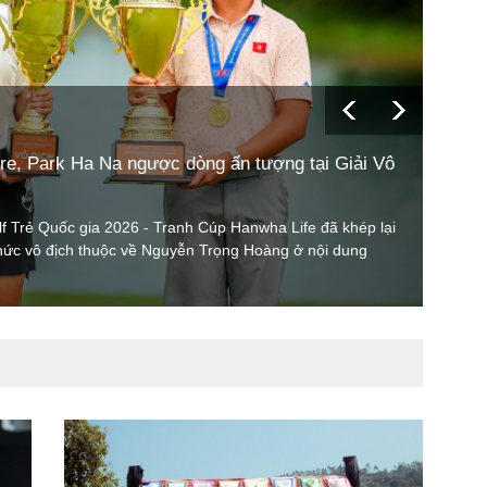
re, Park Ha Na ngược dòng ấn tượng tại Giải Vô
Tin qu
olf Trẻ Quốc gia 2026 - Tranh Cúp Hanwha Life đã khép lại
Lãnh 
chức vô địch thuộc về Nguyễn Trọng Hoàng ở nội dung
CEO k
quan h
giữa 