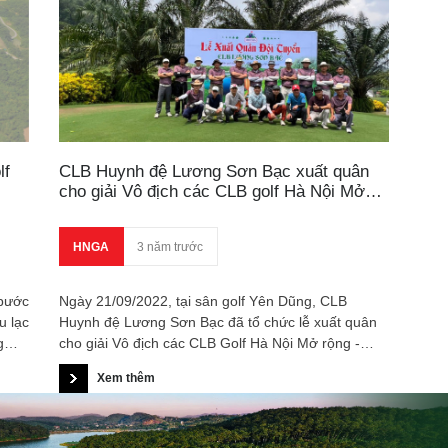
lf
CLB Huynh đệ Lương Sơn Bạc xuất quân
cho giải Vô địch các CLB golf Hà Nội Mở
rộng - PING CUP 2022
HNGA
3 năm trước
 bước
Ngày 21/09/2022, tại sân golf Yên Dũng, CLB
u lạc
Huynh đệ Lương Sơn Bạc đã tổ chức lễ xuất quân
g
cho giải Vô địch các CLB Golf Hà Nội Mở rộng -
PING CUP 2022.
Xem thêm