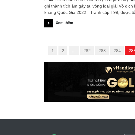
ghi thành tích âm gậy tại vòng loại giải Vô địch 
kháng Quốc Gia 2022 - Tranh cúp T99, được t
chức tại sân West Lake Golf & Villas, Long An.
Xem thêm
«
1
2
...
282
283
284
28