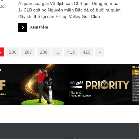
Á quân của giải Vô địch các CLB golf Dòng họ mùa
Đối
1- CLB golf họ Nguyễn miền Bắc đã có buổi ra quân
ổ
đầy khí thế tại sân Hilltop Valley Golf Club.
Xem thêm
5
286
287
288
...
419
420
»