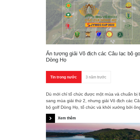
Ấn tượng giải Vô địch các Câu lạc bộ go
Dòng Họ
Tin trong nước
3 năm trước
Dù mới chỉ tổ chức được một mùa và chuẩn bị
sang mùa giải thứ 2, nhưng giải Vô địch các Câ
bộ golf Dòng Họ, tổ chức và khởi xướng bởi ôn
Nguyễn Hồng Vinh đã để lại rất nhiều ấn tượng
Xem thêm
trong cộng đồng golf Việt Nam.