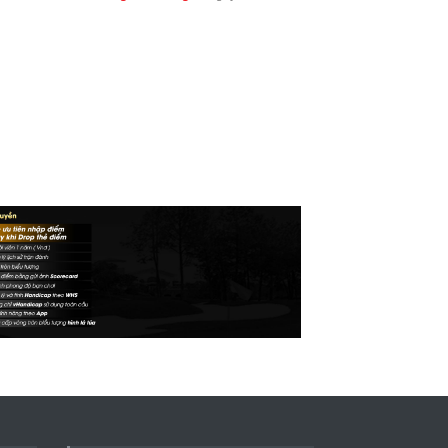
Thành lập Trung tâm Giải mã
lượng tử Quang Trung: Điểm
đến của công nghệ tương lai
Phong cách sống
5 ngày trước