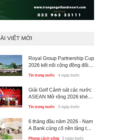
ÀI VIẾT MỚI
Royal Group Partnership Cup
2026 kết nối cộng đồng đối
tác tại Royal Long An Golf &
Tin trong nước
4 ngày trước
Country Club
Giải Golf Cảnh sát các nước
ASEAN Mở rộng 2026 khép
lại thành công, thúc đẩy giao
Tin trong nước
5 ngày trước
lưu và hợp tác quốc tế
6 tháng đầu năm 2026 - Nam
A Bank củng cố nền tảng tài
sản và năng lực dự phòng
Phong cách sống
5 ngày trước