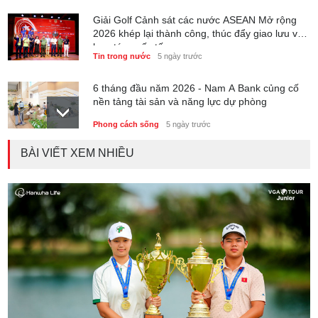
Giải Golf Cảnh sát các nước ASEAN Mở rộng
2026 khép lại thành công, thúc đẩy giao lưu và
hợp tác quốc tế
Tin trong nước
5 ngày trước
6 tháng đầu năm 2026 - Nam A Bank củng cố
nền tảng tài sản và năng lực dự phòng
Phong cách sống
5 ngày trước
BÀI VIẾT XEM NHIỀU
Thành lập Trung tâm Giải mã lượng tử Quang
Trung: Điểm đến của công nghệ tương lai
Phong cách sống
5 ngày trước