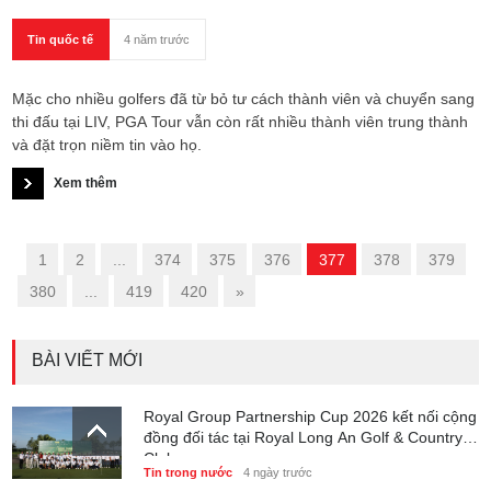
Tin quốc tế
4 năm trước
Mặc cho nhiều golfers đã từ bỏ tư cách thành viên và chuyển sang
thi đấu tại LIV, PGA Tour vẫn còn rất nhiều thành viên trung thành
và đặt trọn niềm tin vào họ.
Xem thêm
«
1
2
...
374
375
376
377
378
379
380
...
419
420
»
BÀI VIẾT MỚI
Royal Group Partnership Cup 2026 kết nối cộng
đồng đối tác tại Royal Long An Golf & Country
Club
Tin trong nước
4 ngày trước