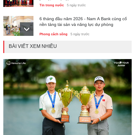
hợp tác quốc tế
Tin trong nước
5 ngày trước
6 tháng đầu năm 2026 - Nam A Bank củng cố
nền tảng tài sản và năng lực dự phòng
Phong cách sống
5 ngày trước
BÀI VIẾT XEM NHIỀU
Thành lập Trung tâm Giải mã lượng tử Quang
Trung: Điểm đến của công nghệ tương lai
Phong cách sống
5 ngày trước