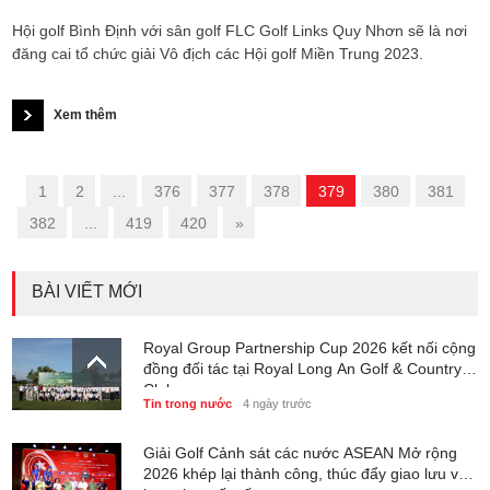
Hội golf Bình Định với sân golf FLC Golf Links Quy Nhơn sẽ là nơi
đăng cai tổ chức giải Vô địch các Hội golf Miền Trung 2023.
Xem thêm
«
1
2
...
376
377
378
379
380
381
382
...
419
420
»
BÀI VIẾT MỚI
Royal Group Partnership Cup 2026 kết nối cộng
đồng đối tác tại Royal Long An Golf & Country
Club
Tin trong nước
4 ngày trước
Giải Golf Cảnh sát các nước ASEAN Mở rộng
2026 khép lại thành công, thúc đẩy giao lưu và