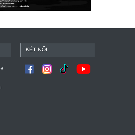
KẾT NỐI
09
í