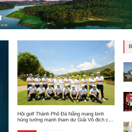
B
Hội golf Thành Phố Đà Nẵng mang binh
hùng tướng mạnh tham dự Giải Vô địch các
hội golf Miền Trung – Cúp TNL 2022