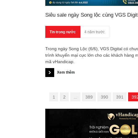
Siêu sale ngày Song lộc cùng VGS Digit
Tin trong nước
4 năm trước
Trong ngày Song Lộc (6/6), VGS Digital có ch
trình khuyến mại cực lớn cho các khách hàng 
mã vHandicap.
Xem thêm
«
1
2
...
389
390
391
39