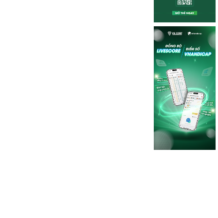
ốc tế
2 ngày trước
đạo Asian Tour tiết lộ lý do chấm dứt hợp tác với LIV Golf
iêm Uỷ viên của Asian Tour, Cho Minn Thant, đã lần đầu chia sẻ về qu
ệ hợp tác với LIV Golf, sau khi hệ thống giải đấu này chính thức gia 
DP World Tour và PGA Tour.