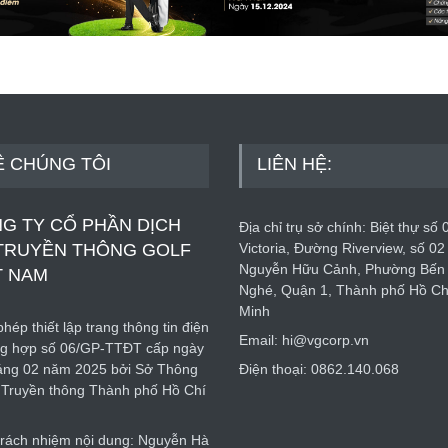
Ề CHÚNG TÔI
LIÊN HỆ:
G TY CỔ PHẦN DỊCH
Địa chỉ trụ sở chính: Biệt thự số 
TRUYỀN THÔNG GOLF
Victoria, Đường Riverview, số 02
Nguyễn Hữu Cảnh, Phường Bến
T NAM
Nghé, Quận 1, Thành phố Hồ Ch
Minh
hép thiết lập trang thông tin điện
Email: hi@vgcorp.vn
ng hợp số 06/GP-TTĐT cấp ngày
áng 02 năm 2025 bởi Sở Thông
Điện thoại: 0862.140.068
à Truyền thông Thành phố Hồ Chí
trách nhiệm nội dung: Nguyễn Hà