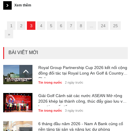
ngành golf quốc tế. Tại Việt Nam, xu hướng này vừa được giới
Xem thêm
thiệu thực tế thông qua các buổi bay trình chiếu và khảo sát dữ
liệu tại The Bluffs Grand Ho Tram và Long Bien Golf Course.
«
1
2
3
4
5
6
7
8
...
24
25
»
BÀI VIẾT MỚI
Royal Group Partnership Cup 2026 kết nối cộng
đồng đối tác tại Royal Long An Golf & Country
Club
Tin trong nước
2 ngày trước
Giải Golf Cảnh sát các nước ASEAN Mở rộng
2026 khép lại thành công, thúc đẩy giao lưu và
hợp tác quốc tế
Tin trong nước
3 ngày trước
6 tháng đầu năm 2026 - Nam A Bank củng cố
nền tảng tài sản và năng lực dự phòng