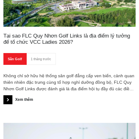
Tại sao FLC Quy Nhơn Golf Links là địa điểm lý tưởng
để tổ chức VCC Ladies 2026?
Sân Golf
1 tháng trước
Không chỉ sở hữu hệ thống sân golf đẳng cấp ven biển, cảnh quan
thiên nhiên đặc trưng cùng tổ hợp nghỉ dưỡng đồng bộ, FLC Quy
Nhơn Golf Links được đánh giá là địa điểm hội tụ đầy đủ các điều
kiện để đăng cai một giải đấu golf nữ quy mô toàn quốc như VCC
Xem thêm
Ladies 2026. Bên cạnh đó, việc lựa chọn Quy Nhơn còn mở ra cơ
hội quảng bá golf nữ Việt Nam gắn với du lịch nghỉ dưỡng và hình
ảnh điểm đến miền duyên hải Nam Trung Bộ.