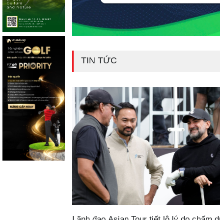
TIN TỨC
Lãnh đạo Asian Tour tiết lộ lý do chấm d