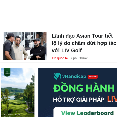
Lãnh đạo Asian Tour tiết
Lãnh đạo Asian Tour tiết
lộ lý do chấm dứt hợp tác
lộ lý do chấm dứt hợp tác
với LIV Golf
với LIV Golf
Tin quốc tế
Tin quốc tế
7 phút trước
7 phút trước