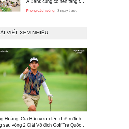
sản và năng lực dự phòng
Phong cách sống
3 ngày trước
Thành lập Trung tâm Giải mã
lượng tử Quang Trung: Điểm
đến của công nghệ tương lai
ÀI VIẾT XEM NHIỀU
Phong cách sống
3 ngày trước
ng Hoàng, Gia Hân vươn lên chiếm đỉnh
g sau vòng 2 Giải Vô địch Golf Trẻ Quốc