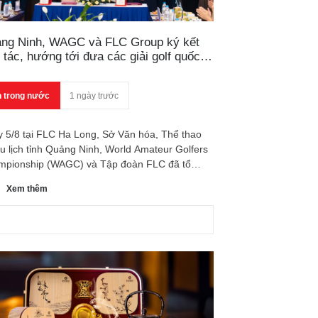
ng Ninh, WAGC và FLC Group ký kết
 tác, hướng tới đưa các giải golf quốc tế
 Việt Nam
n trong nước
1 ngày trước
 5/8 tại FLC Ha Long, Sở Văn hóa, Thể thao
u lịch tỉnh Quảng Ninh, World Amateur Golfers
mpionship (WAGC) và Tập đoàn FLC đã tổ
 Lễ ký kết hai Biên bản ghi nhớ hợp tác (MOU),
Xem thêm
 dấu bước khởi đầu trong mối quan hệ hợp tác
 cơ quan quản lý nhà nước, tổ chức golf quốc
à doanh nghiệp nhằm thúc đẩy phát triển du lịch
 tại Việt Nam.