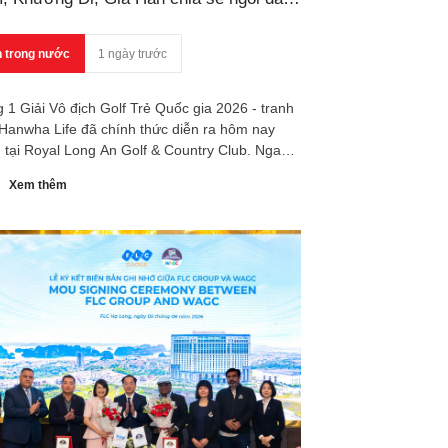
g nữ sau vòng 1 Giải Vô địch Golf Trẻ
c gia 2026
n trong nước
1 ngày trước
 1 Giải Vô địch Golf Trẻ Quốc gia 2026 - tranh
Hanwha Life đã chính thức diễn ra hôm nay
) tại Royal Long An Golf & Country Club. Ngay
g ngày thi đấu đầu tiên, các golfer trẻ đã cống
Xem thêm
 những màn tranh tài sôi nổi với nhiều kết quả
ượng. Sau 18 hố, Nguyễn Bảo Phát và Nguyễn
g Hoàng cùng dẫn đầu bảng xếp hạng nam với
 điểm (-4). Ở bảng nữ, Phạm Nguyễn Khương
à Nguyễn Viết Gia Hân cùng chia sẻ ngôi đầu
thành tích (-1).