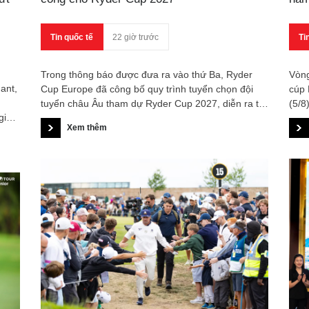
bản
Quố
Tin quốc tế
22 giờ trước
Ti
Trong thông báo được đưa ra vào thứ Ba, Ryder
Vòng
ant,
Cup Europe đã công bố quy trình tuyển chọn đội
cúp 
tuyển châu Âu tham dự Ryder Cup 2027, diễn ra tại
(5/8
giải
Adare Manor (Ireland).
tron
Xem thêm
ược
hiến
ấn t
Trọn
tổng
Di v
với 