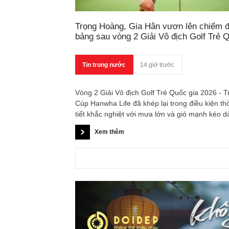
Trọng Hoàng, Gia Hân vươn lên chiếm đ
bảng sau vòng 2 Giải Vô địch Golf Trẻ 
gia 2026
Tin trong nước
14 giờ trước
Vòng 2 Giải Vô địch Golf Trẻ Quốc gia 2026 - T
Cúp Hanwha Life đã khép lại trong điều kiện th
tiết khắc nghiệt với mưa lớn và gió mạnh kéo dà
mang đến nhiều thử thách cho các vận động vi
Xem thêm
Sau 36 hố thi đấu, Nguyễn Trọng Hoàng và Ng
Viết Gia Hân vươn lên độc chiếm vị trí số 1 trên
bảng xếp hạng nam và nữ, tạo lợi thế trước vò
đấu quyết định.