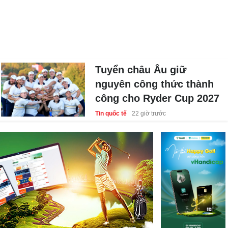
Tuyển châu Âu giữ
Tuyển châu Âu giữ
nguyên công thức thành
nguyên công thức thành
công cho Ryder Cup 2027
công cho Ryder Cup 2027
Tin quốc tế
Tin quốc tế
22 giờ trước
22 giờ trước