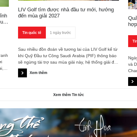
LIV Golf tìm được nhà đầu tư mới, hướng
đến mùa giải 2027
ỉnh
Quả
Quốc
hợp
đến
Tin quốc tế
1 ngày trước
Ti
Sau nhiều đồn đoán về tương lai của LIV Golf kể từ
ranh
khi Quỹ Đầu tư Công Saudi Arabia (PIF) thông báo
Ngày
ời
sẽ ngừng tài trợ sau mùa giải này, hệ thống giải đấu
và D
i,
non trẻ dường như đã tìm thấy con đường tồn tại
Cha
Xem thêm
ên.
sau năm 2026.
chức
uyễn
đánh
giữa
ng
Xem thêm Tin tức
tế v
golf