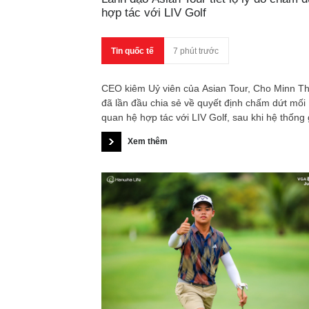
hợp tác với LIV Golf
Tin quốc tế
7 phút trước
CEO kiêm Uỷ viên của Asian Tour, Cho Minn Th
đã lần đầu chia sẻ về quyết định chấm dứt mối
quan hệ hợp tác với LIV Golf, sau khi hệ thống 
đấu này chính thức gia nhập Liên minh Chiến l
Xem thêm
giữa DP World Tour và PGA Tour.