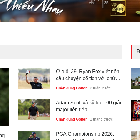
B
Ở tuổi 39, Ryan Fox viết nên
câu chuyện cổ tích với chức
vô địch The Open 2026
Chân dung Golfer
2 tuần trước
Adam Scott và kỷ lục 100 giải
major liên tiếp
Chân dung Golfer
1 tháng trước
PGA Championship 2026:
ng