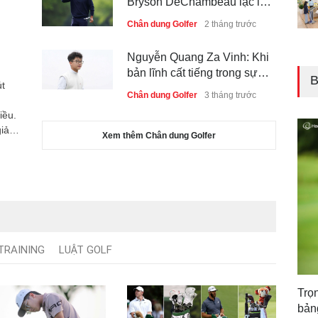
Bryson DeChambeau lạc lối
tại Aronimink
Chân dung Golfer
2 tháng trước
Nguyễn Quang Za Vinh: Khi
bản lĩnh cất tiếng trong sự
B
út
tĩnh lặng
Chân dung Golfer
3 tháng trước
iều.
giản
Xem thêm Chân dung Golfer
t
rbert
 cho
 một
olf
TRAINING
LUẬT GOLF
Trọ
bản