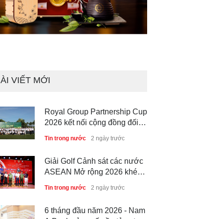
ÀI VIẾT MỚI
Royal Group Partnership Cup
2026 kết nối cộng đồng đối
tác tại Royal Long An Golf &
Tin trong nước
2 ngày trước
Country Club
Giải Golf Cảnh sát các nước
ASEAN Mở rộng 2026 khép
lại thành công, thúc đẩy giao
Tin trong nước
2 ngày trước
lưu và hợp tác quốc tế
6 tháng đầu năm 2026 - Nam
A Bank củng cố nền tảng tài