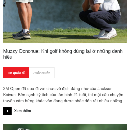
Muzzy Donohue: Khi golf không dừng lại ở những danh
hiệu
Tin quốc tế
2 tuần trước
3M Open đã qua đi với chức vô địch đáng nhớ của Jackson
Koivun. Bên cạnh kỳ tích của tân binh 21 tuổi, thì một câu chuyện
truyền cảm hứng khác vẫn đang được nhắc đến rất nhiều những
ngày qua. Muzzy Donohue, tay golf có lần đầu tiên thi đấu tại PGA
Xem thêm
Tour, đã vượt qua nỗi đau mất người thân, để có màn ra mắt
tương đối ấn tượng.