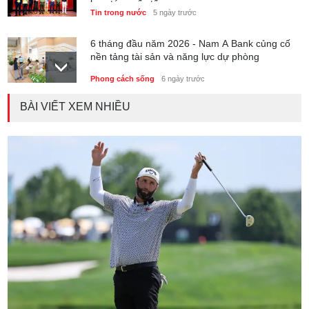
hợp tác quốc tế
Tin trong nước
5 ngày trước
6 tháng đầu năm 2026 - Nam A Bank củng cố
nền tảng tài sản và năng lực dự phòng
Phong cách sống
6 ngày trước
BÀI VIẾT XEM NHIỀU
Thành lập Trung tâm Giải mã lượng tử Quang
Trung: Điểm đến của công nghệ tương lai
Phong cách sống
6 ngày trước