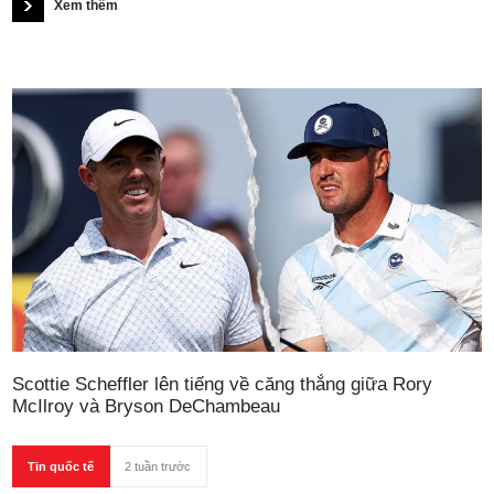
Xem thêm
cầu, đồng thời bày tỏ hy vọng hệ thống này sẽ tiếp tục tồn tại và
phát triển trong tương lai.
Scottie Scheffler lên tiếng về căng thẳng giữa Rory
McIlroy và Bryson DeChambeau
Tin quốc tế
2 tuần trước