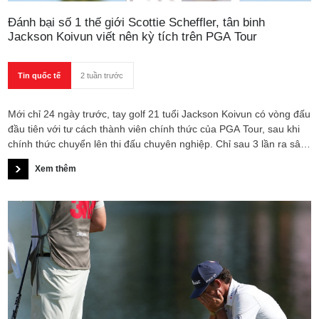
Đánh bại số 1 thế giới Scottie Scheffler, tân binh
Jackson Koivun viết nên kỳ tích trên PGA Tour
Tin quốc tế
2 tuần trước
Mới chỉ 24 ngày trước, tay golf 21 tuổi Jackson Koivun có vòng đấu
đầu tiên với tư cách thành viên chính thức của PGA Tour, sau khi
chính thức chuyển lên thi đấu chuyên nghiệp. Chỉ sau 3 lần ra sân,
anh đã làm được điều mà không nhiều tân binh dám mơ tới: đánh
Xem thêm
bại tay golf số 1 thế giới Scottie Scheffler để giành chức vô địch
PGA Tour đầu tiên trong sự nghiệp.