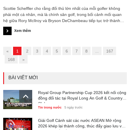
Scottie Scheffler cho rằng đối thủ lớn nhất của mỗi golfer không
phải một cá nhân, mà là chính sân golf, trong bối cảnh mối quan
hệ giữa Rory McIlroy và Bryson DeChambeau tiếp tục trở thành
tâm điểm sau The Open 2026.
Xem thêm
«
1
2
3
4
5
6
7
8
...
167
168
»
BÀI VIẾT MỚI
Royal Group Partnership Cup 2026 kết nối cộng
đồng đối tác tại Royal Long An Golf & Country
Club
Tin trong nước
5 ngày trước
Giải Golf Cảnh sát các nước ASEAN Mở rộng
2026 khép lại thành công, thúc đẩy giao lưu và