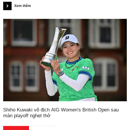
Michael Thorbjornsen, người đánh bại Xander Schauffele để đăng
Xem thêm
quang tại Rocket Classic, qua đó có chiến thắng đầu tiên trên PGA
Tour sau 65 lần góp mặt.
Shiho Kuwaki vô địch AIG Women's British Open sau
màn playoff nghẹt thở