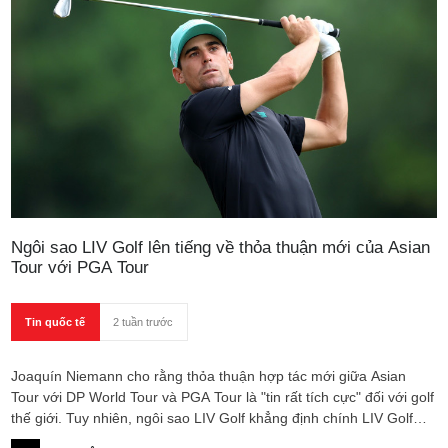
Ngôi sao LIV Golf lên tiếng về thỏa thuận mới của Asian
Tour với PGA Tour
Tin quốc tế
2 tuần trước
Joaquín Niemann cho rằng thỏa thuận hợp tác mới giữa Asian
Tour với DP World Tour và PGA Tour là "tin rất tích cực" đối với golf
thế giới. Tuy nhiên, ngôi sao LIV Golf khẳng định chính LIV Golf
mới là đơn vị "mở cánh cửa" cho xu hướng phát triển golf toàn