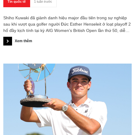
Tin quốc tế
1 tuần trước
Shiho Kuwaki đã giành danh hiệu major đầu tiên trong sự nghiệp
sau khi vượt qua golfer người Đức Esther Henseleit ở loạt playoff 2
hố đầy kịch tính tại kỳ AIG Women's British Open lần thứ 50, diễn
ra trên sân Royal Lytham & St. Annes.
Xem thêm