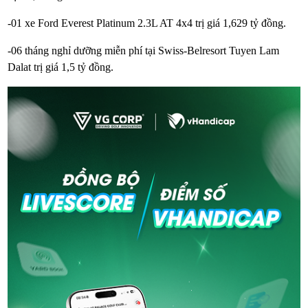
-01 xe Ford Everest Platinum 2.3L AT 4x4 trị giá 1,629 tỷ đồng.
-06 tháng nghỉ dưỡng miễn phí tại Swiss-Belresort Tuyen Lam
Dalat trị giá 1,5 tỷ đồng.