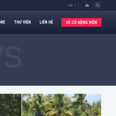
VIE
ORE
THƯ VIỆN
LIÊN HỆ
VÉ CỔ ĐỘNG VIÊN