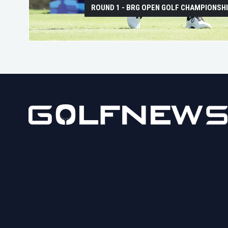
ROUND 1 - BRG OPEN GOLF CHAMPIONSH