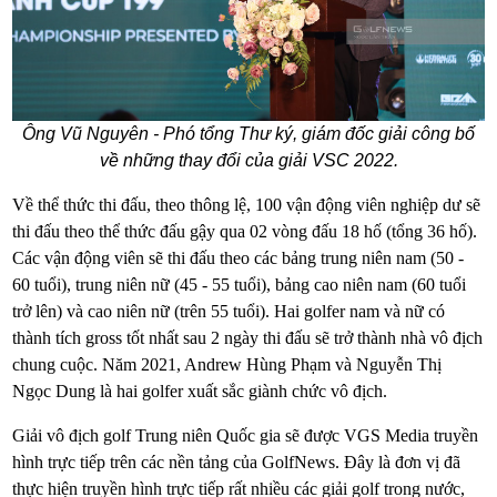
Ông Vũ Nguyên - Phó tổng Thư ký, giám đốc giải công bố
về những thay đổi của giải VSC 2022.
Về thể thức thi đấu, theo thông lệ, 100 vận động viên nghiệp dư sẽ
thi đấu theo thể thức đấu gậy qua 02 vòng đấu 18 hố (tổng 36 hố).
Các vận động viên sẽ thi đấu theo các bảng trung niên nam (50 -
60 tuổi), trung niên nữ (45 - 55 tuổi), bảng cao niên nam (60 tuổi
trở lên) và cao niên nữ (trên 55 tuổi). Hai golfer nam và nữ có
thành tích gross tốt nhất sau 2 ngày thi đấu sẽ trở thành nhà vô địch
chung cuộc. Năm 2021, Andrew Hùng Phạm và Nguyễn Thị
Ngọc Dung là hai golfer xuất sắc giành chức vô địch.
Giải vô địch golf Trung niên Quốc gia sẽ được VGS Media truyền
hình trực tiếp trên các nền tảng của GolfNews. Đây là đơn vị đã
thực hiện truyền hình trực tiếp rất nhiều các giải golf trong nước,