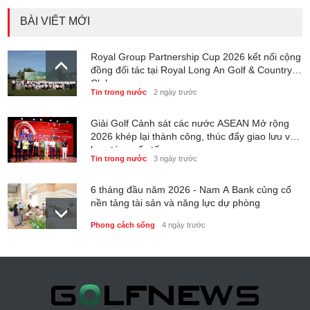
BÀI VIẾT MỚI
Royal Group Partnership Cup 2026 kết nối cộng
đồng đối tác tại Royal Long An Golf & Country
Club
Tin trong nước
2 ngày trước
Giải Golf Cảnh sát các nước ASEAN Mở rộng
2026 khép lại thành công, thúc đẩy giao lưu và
hợp tác quốc tế
Tin trong nước
3 ngày trước
6 tháng đầu năm 2026 - Nam A Bank củng cố
nền tảng tài sản và năng lực dự phòng
Phong cách sống
4 ngày trước
Thành lập Trung tâm Giải mã lượng tử Quang
Trung: Điểm đến của công nghệ tương lai
Phong cách sống
4 ngày trước