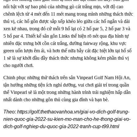
nổi bật với sự bao phủ của những gò cát trắng mịn, với độ cao
chênh lệch từ 4 mét đến 11 mét mang trong mình những thách thức
thú vị, các hố gôn được sắp xếp khéo léo giữa các hố ngắn và dài
xen kẽ nhau, trong đó cứ mỗi 9 hố lại có 2 hố par 5, 2 hố par 3 và
5 hố par 4. Thiết kế sân gôn Links thể hiện rõ nét qua địa hình tự
nhiên đặc trưng bởi cồn cát trắng, đường fairway rộng, khu vực
green uốn lượn êm ái, và hơn thế nữa bẫy cát đặc biệt lớn tại hố số
1 sẽ là sự khởi đầu đầy thách thức nhưng không kém phần thú vị
cho người chơi.
Chinh phục những thử thách trên sân Vinpearl Golf Nam Hội An,
tận hưởng những tiện ích nghỉ dưỡng, vui chơi giải trí trong quần
thể Vinpearl sẽ là một trong những hành trình trải nghiệm hấp dẫn
nhất dành cho những gôn thủ cùng gia đình và bạn bè.
Theo: https://golf.thethaovanhoa.vn/giai-vo-dich-golf-trung-
nien-quoc-gia-2022-su-kien-mo-man-cho-he-thong-giai-vo-
dich-golf-nghiep-du-quoc-gia-2022-tranh-cup-t99.html