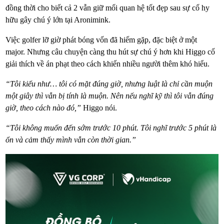
đồng thời cho biết cả 2 vẫn giữ mối quan hệ tốt đẹp sau sự cố hy
hữu gây chú ý lớn tại Aronimink.
Việc golfer lỡ giờ phát bóng vốn đã hiếm gặp, đặc biệt ở một
major. Nhưng câu chuyện càng thu hút sự chú ý hơn khi Higgo cố
giải thích về án phạt theo cách khiến nhiều người thêm khó hiểu.
“Tôi kiểu như… tôi có mặt đúng giờ, nhưng luật là chỉ cần muộn
một giây thì vẫn bị tính là muộn. Nên nếu nghĩ kỹ thì tôi vẫn đúng
giờ, theo cách nào đó,”
Higgo nói.
“Tôi không muốn đến sớm trước 10 phút. Tôi nghĩ trước 5 phút là
ổn và cảm thấy mình vẫn còn thời gian.”