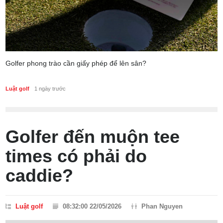
Golfer phong trào cần giấy phép để lên sân?
Luật golf
1 ngày trước
Golfer đến muộn tee
times có phải do
caddie?
Luật golf
08:32:00 22/05/2026
Phan Nguyen