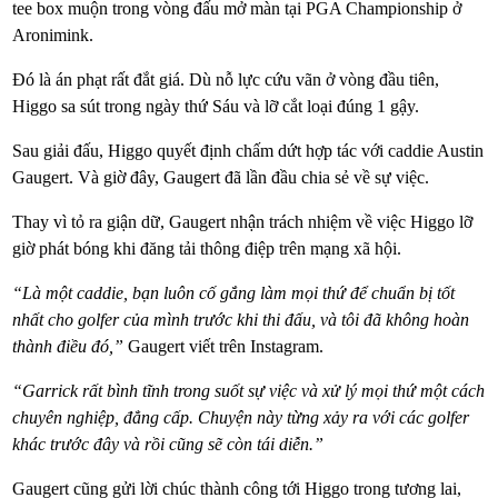
tee box muộn trong vòng đấu mở màn tại PGA Championship ở
Aronimink.
Đó là án phạt rất đắt giá. Dù nỗ lực cứu vãn ở vòng đầu tiên,
Higgo sa sút trong ngày thứ Sáu và lỡ cắt loại đúng 1 gậy.
Sau giải đấu, Higgo quyết định chấm dứt hợp tác với caddie Austin
Gaugert. Và giờ đây, Gaugert đã lần đầu chia sẻ về sự việc.
Thay vì tỏ ra giận dữ, Gaugert nhận trách nhiệm về việc Higgo lỡ
giờ phát bóng khi đăng tải thông điệp trên mạng xã hội.
“Là một caddie, bạn luôn cố gắng làm mọi thứ để chuẩn bị tốt
nhất cho golfer của mình trước khi thi đấu, và tôi đã không hoàn
thành điều đó,”
Gaugert viết trên Instagram.
“Garrick rất bình tĩnh trong suốt sự việc và xử lý mọi thứ một cách
chuyên nghiệp, đẳng cấp. Chuyện này từng xảy ra với các golfer
khác trước đây và rồi cũng sẽ còn tái diễn.”
Gaugert cũng gửi lời chúc thành công tới Higgo trong tương lai,