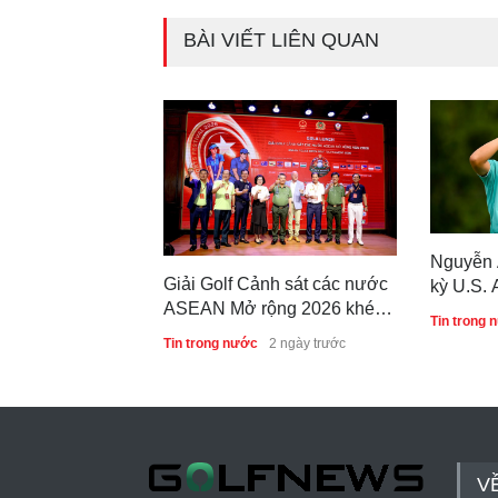
BÀI VIẾT LIÊN QUAN
Nguyễn 
Giải Golf Cảnh sát các nước
kỳ U.S. 
ASEAN Mở rộng 2026 khép
tiếp
Tin trong 
lại thành công, thúc đẩy giao
Tin trong nước
2 ngày trước
lưu và hợp tác quốc tế
V