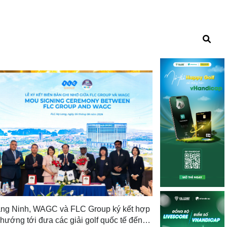
Hoiana Junior Gol
trẻ quốc tế đầu
bảo trợ
Tin trong nước
1 n
ng Ninh, WAGC và FLC Group ký kết hợp
 hướng tới đưa các giải golf quốc tế đến