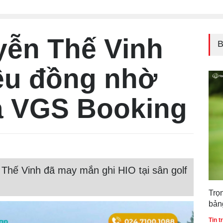
Quốc gia 2026
Việ
Tin 
yễn Thế Vinh
B
iệu đồng nhờ
a VGS Booking
 Thế Vinh đã may mắn ghi HIO tại sân golf
Trọ
bản
gia
Tin 