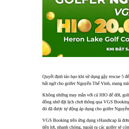
Quyết định táo bạo khi sử dụng gậy rescue 5 để
bất ngờ cho golfer Nguyễn Thế Vinh, mang m
Không những may mắn với cú HIO để đời, golfe
đồng nhờ đặt lịch chơi thông qua VGS Booking
đó đã được tự động áp dụng cho golfer Nguyễ
VGS Booking trên ứng dụng vHandicap là đơn v
tiện lợi, nhanh chóng, ngoài ra các golfer sẽ c