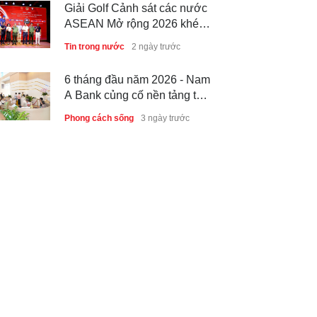
Giải Golf Cảnh sát các nước
ASEAN Mở rộng 2026 khép
lại thành công, thúc đẩy giao
Tin trong nước
2 ngày trước
lưu và hợp tác quốc tế
6 tháng đầu năm 2026 - Nam
A Bank củng cố nền tảng tài
sản và năng lực dự phòng
Phong cách sống
3 ngày trước
Thành lập Trung tâm Giải mã
lượng tử Quang Trung: Điểm
đến của công nghệ tương lai
Phong cách sống
3 ngày trước