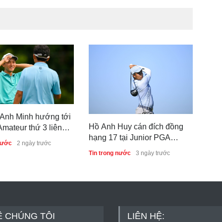
Giả
gia
Anh Minh hướng tới
chứ
Hồ Anh Huy cán đích đồng
Amateur thứ 3 liên
Tin 
hạng 17 tại Junior PGA
nước
2 ngày trước
Championship 2026
Tin trong nước
3 ngày trước
Ề CHÚNG TÔI
LIÊN HỆ: