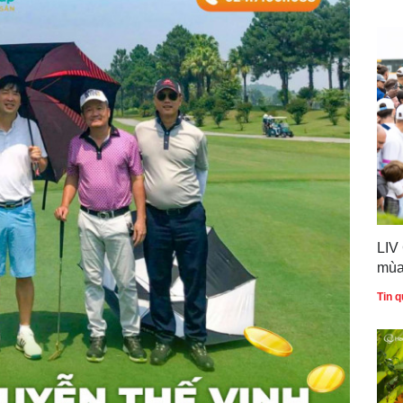
LIV
mùa
Tin q