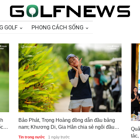
G GOLF
PHONG CÁCH SỐNG
nh
Bảo Phát, Trọng Hoàng đồng dẫn đầu bảng
ốc
nam; Khương Di, Gia Hân chia sẻ ngôi đầu
Quả
bảng nữ sau vòng 1 Giải Vô địch Golf Trẻ
tác,
Tin trong nước
1 ngày trước