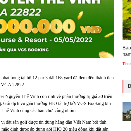
Bảo
nam
bản
Tin 
Quố
 phát bóng tại hố 12 par 3 dài 168 yard đã đem đến thành tích
ã VGA 22822.
B
r Nguyễn Thế Vinh còn rinh về phần thưởng trị giá 20 triệu
. Gói dịch vụ giải thưởng HIO tài trợ bởi VGS Booking khi
n Thế Vinh cùng các bạn chơi cùng nhóm.
ị đặt sân golf được tin dùng hàng đầu Việt Nam bởi tính
òn mặc định được áp dụng gói HIO 20 triệu đồng khi đặt sân.