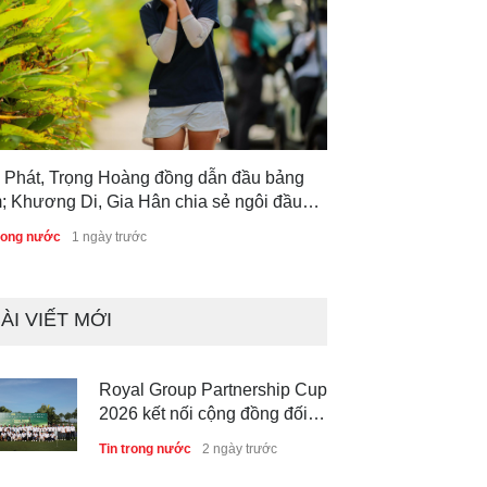
 Phát, Trọng Hoàng đồng dẫn đầu bảng
; Khương Di, Gia Hân chia sẻ ngôi đầu
g nữ sau vòng 1 Giải Vô địch Golf Trẻ
trong nước
1 ngày trước
c gia 2026
ÀI VIẾT MỚI
Royal Group Partnership Cup
2026 kết nối cộng đồng đối
tác tại Royal Long An Golf &
Tin trong nước
2 ngày trước
Country Club