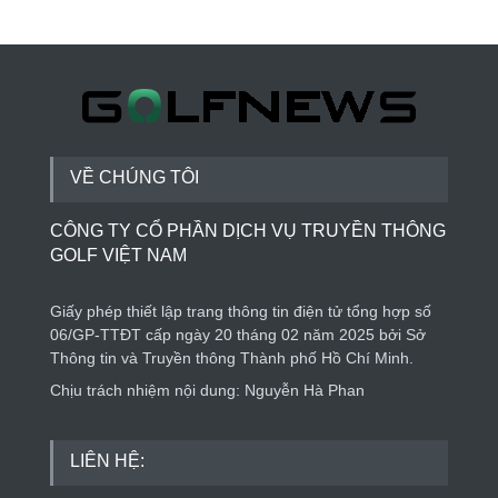
Thành lập Trung tâm Giải mã lượng tử Quang
Trung: Điểm đến của công nghệ tương lai
Phong cách sống
4 ngày trước
VỀ CHÚNG TÔI
CÔNG TY CỔ PHẦN DỊCH VỤ TRUYỀN THÔNG
GOLF VIỆT NAM
Giấy phép thiết lập trang thông tin điện tử tổng hợp số
06/GP-TTĐT cấp ngày 20 tháng 02 năm 2025 bởi Sở
Thông tin và Truyền thông Thành phố Hồ Chí Minh.
Chịu trách nhiệm nội dung: Nguyễn Hà Phan
LIÊN HỆ: