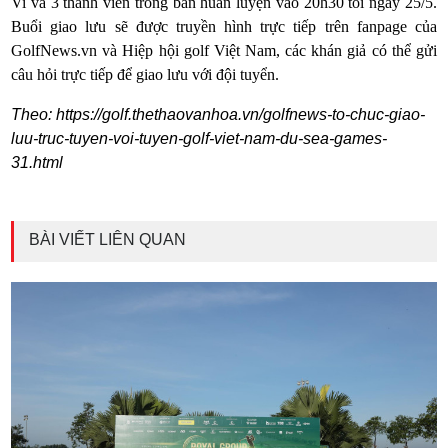
Vi và 3 thành viên trong ban huấn luyện vào 20h30 tối ngày 25/5.
Buổi giao lưu sẽ được truyền hình trực tiếp trên fanpage của
GolfNews.vn và Hiệp hội golf Việt Nam, các khán giả có thể gửi
câu hỏi trực tiếp để giao lưu với đội tuyển.
Theo: https://golf.thethaovanhoa.vn/golfnews-to-chuc-giao-
luu-truc-tuyen-voi-tuyen-golf-viet-nam-du-sea-games-
31.html
BÀI VIẾT LIÊN QUAN