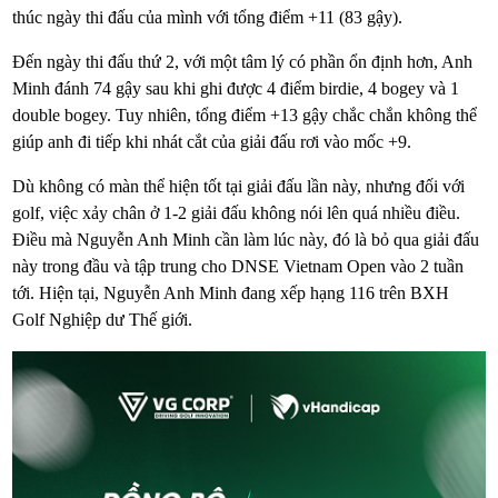
thúc ngày thi đấu của mình với tổng điểm +11 (83 gậy).
Đến ngày thi đấu thứ 2, với một tâm lý có phần ổn định hơn, Anh
Minh đánh 74 gậy sau khi ghi được 4 điểm birdie, 4 bogey và 1
double bogey. Tuy nhiên, tổng điểm +13 gậy chắc chắn không thể
giúp anh đi tiếp khi nhát cắt của giải đấu rơi vào mốc +9.
Dù không có màn thể hiện tốt tại giải đấu lần này, nhưng đối với
golf, việc xảy chân ở 1-2 giải đấu không nói lên quá nhiều điều.
Điều mà Nguyễn Anh Minh cần làm lúc này, đó là bỏ qua giải đấu
này trong đầu và tập trung cho DNSE Vietnam Open vào 2 tuần
tới. Hiện tại, Nguyễn Anh Minh đang xếp hạng 116 trên BXH
Golf Nghiệp dư Thế giới.