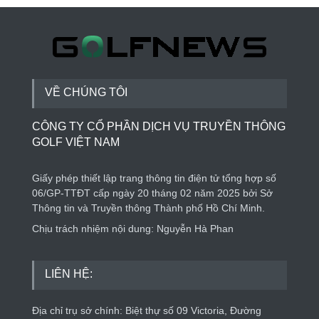
Thành lập Trung tâm Giải mã lượng tử Quang
Trung: Điểm đến của công nghệ tương lai
Phong cách sống
4 ngày trước
VỀ CHÚNG TÔI
CÔNG TY CỔ PHẦN DỊCH VỤ TRUYỀN THÔNG
GOLF VIỆT NAM
Giấy phép thiết lập trang thông tin điện tử tổng hợp số
06/GP-TTĐT cấp ngày 20 tháng 02 năm 2025 bởi Sở
Thông tin và Truyền thông Thành phố Hồ Chí Minh.
Chịu trách nhiệm nội dung: Nguyễn Hà Phan
LIÊN HỆ:
Địa chỉ trụ sở chính: Biệt thự số 09 Victoria, Đường