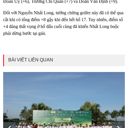
Đoàn Uy (+6), Trương Chí Quân (+7) và Doãn Văn Định (+9).
Đối với Nguyễn Nhất Long, tưởng chừng golfer này đã có thể qua
cắt khi có tổng điểm +8 gậy khi đến hết hố 17. Tuy nhiên, điểm số
+4 đáng thất vọng ở hố đấu cuối cùng đã khiến Nhất Long buộc
phải dừng bước tại giải.
BÀI VIẾT LIÊN QUAN