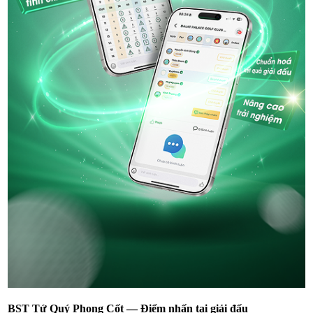
BST Tứ Quý Phong Cốt — Điểm nhấn tại giải đấu