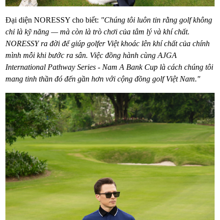
Đại diện NORESSY cho biết:
"Chúng tôi luôn tin rằng golf không
chỉ là kỹ năng — mà còn là trò chơi của tâm lý và khí chất.
NORESSY ra đời để giúp golfer Việt khoác lên khí chất của chính
mình mỗi khi bước ra sân. Việc đồng hành cùng AJGA
International Pathway Series - Nam A Bank Cup là cách chúng tôi
mang tinh thần đó đến gần hơn với cộng đồng golf Việt Nam."