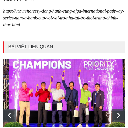
https://vtv.vn/noressy-dong-hanh-cung-ajga-international-pathway-
series-nam-a-bank-cup-voi-vai-tro-nha-tai-tro-thoi-trang-chinh-
thuc.html
BÀI VIẾT LIÊN QUAN