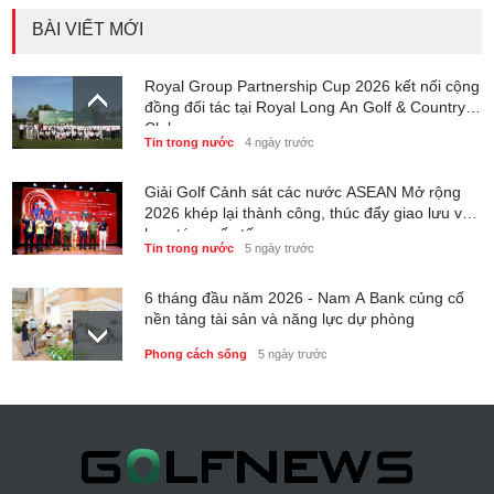
BÀI VIẾT MỚI
Royal Group Partnership Cup 2026 kết nối cộng
đồng đối tác tại Royal Long An Golf & Country
Club
Tin trong nước
4 ngày trước
Giải Golf Cảnh sát các nước ASEAN Mở rộng
2026 khép lại thành công, thúc đẩy giao lưu và
hợp tác quốc tế
Tin trong nước
5 ngày trước
6 tháng đầu năm 2026 - Nam A Bank củng cố
nền tảng tài sản và năng lực dự phòng
Phong cách sống
5 ngày trước
Thành lập Trung tâm Giải mã lượng tử Quang
Trung: Điểm đến của công nghệ tương lai
Phong cách sống
5 ngày trước