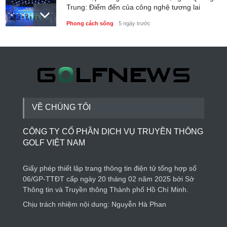
Trung: Điểm đến của công nghệ tương lai
Phong cách sống
5 ngày trước
Royal Group Partnership Cup 2026 kết nối cộng
đồng đối tác tại Royal Long An Golf & Country
Club
Tin trong nước
4 ngày trước
VỀ CHÚNG TÔI
CÔNG TY CỔ PHẦN DỊCH VỤ TRUYỀN THÔNG
GOLF VIỆT NAM
Giấy phép thiết lập trang thông tin điện tử tổng hợp số
06/GP-TTĐT cấp ngày 20 tháng 02 năm 2025 bởi Sở
Thông tin và Truyền thông Thành phố Hồ Chí Minh.
Chịu trách nhiệm nội dung: Nguyễn Hà Phan