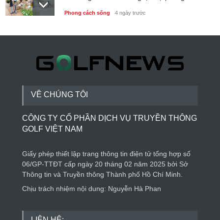
Phong cách sống
4 ngày trước
Thành lập Trung tâm Giải mã lượng tử Quang
Trung: Điểm đến của công nghệ tương lai
Phong cách sống
4 ngày trước
VỀ CHÚNG TÔI
CÔNG TY CỔ PHẦN DỊCH VỤ TRUYỀN THÔNG
GOLF VIỆT NAM
Giấy phép thiết lập trang thông tin điện tử tổng hợp số
06/GP-TTĐT cấp ngày 20 tháng 02 năm 2025 bởi Sở
Thông tin và Truyền thông Thành phố Hồ Chí Minh.
Chịu trách nhiệm nội dung: Nguyễn Hà Phan
LIÊN HỆ: