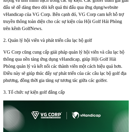
lượng và tính minh bạch trong các sự kiện. Các golfer tham gia giải
đấu sẽ dễ dàng theo dõi kết quả thi đấu qua ứng dụng/website
vHandicap của VG Corp. Bên cạnh đó, VG Corp cam kết hỗ trợ
truyền thông toàn diện cho các sự kiện của Hội Golf Hải Phòng
trên kênh GolfNews.
2. Quản lý hội viên và phát triển câu lạc bộ golf
VG Corp cũng cung cấp giải pháp quản lý hội viên và câu lạc bộ
thông qua nền tảng ứng dụng vHandicap, giúp Hội Golf Hải
Phòng quản lý và kết nối các thành viên một cách hiệu quả hơn.
Điều này sẽ giúp thúc đẩy sự phát triển của các câu lạc bộ golf địa
phương, đồng thời gia tăng sự tương tác giữa các golfer.
3. Tổ chức sự kiện golf đẳng cấp