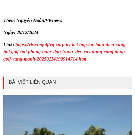
Theo: Nguyễn Đoàn/Vtvnews
Ngày: 29/12/2024
Link:
https://vtv.vn/golf/vg-corp-ky-ket-hop-tac-toan-dien-cung-
hoi-golf-hai-phong-buoc-dau-trong-viec-xay-dung-cong-dong-
golf-vung-manh-20250114190914714.htm
BÀI VIẾT LIÊN QUAN