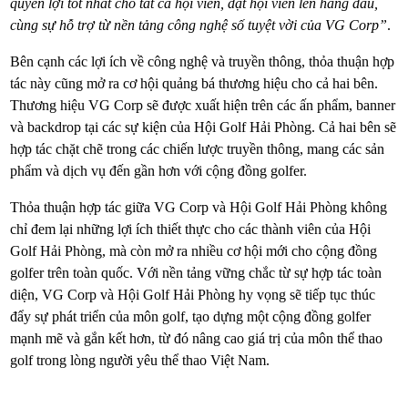
quyền lợi tốt nhất cho tất cả hội viên, đặt hội viên lên hàng đầu,
cùng sự hỗ trợ từ nền tảng công nghệ số tuyệt vời của VG Corp”
.
Bên cạnh các lợi ích về công nghệ và truyền thông, thỏa thuận hợp
tác này cũng mở ra cơ hội quảng bá thương hiệu cho cả hai bên.
Thương hiệu VG Corp sẽ được xuất hiện trên các ấn phẩm, banner
và backdrop tại các sự kiện của Hội Golf Hải Phòng. Cả hai bên sẽ
hợp tác chặt chẽ trong các chiến lược truyền thông, mang các sản
phẩm và dịch vụ đến gần hơn với cộng đồng golfer.
Thỏa thuận hợp tác giữa VG Corp và Hội Golf Hải Phòng không
chỉ đem lại những lợi ích thiết thực cho các thành viên của Hội
Golf Hải Phòng, mà còn mở ra nhiều cơ hội mới cho cộng đồng
golfer trên toàn quốc. Với nền tảng vững chắc từ sự hợp tác toàn
diện, VG Corp và Hội Golf Hải Phòng hy vọng sẽ tiếp tục thúc
đẩy sự phát triển của môn golf, tạo dựng một cộng đồng golfer
mạnh mẽ và gắn kết hơn, từ đó nâng cao giá trị của môn thể thao
golf trong lòng người yêu thể thao Việt Nam.