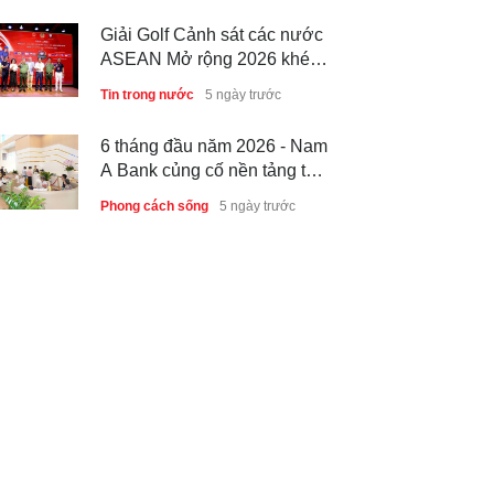
Giải Golf Cảnh sát các nước
ASEAN Mở rộng 2026 khép
lại thành công, thúc đẩy giao
Tin trong nước
5 ngày trước
lưu và hợp tác quốc tế
6 tháng đầu năm 2026 - Nam
A Bank củng cố nền tảng tài
sản và năng lực dự phòng
Phong cách sống
5 ngày trước
Thành lập Trung tâm Giải mã
lượng tử Quang Trung: Điểm
đến của công nghệ tương lai
Phong cách sống
5 ngày trước