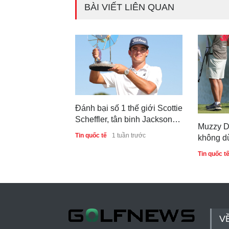
BÀI VIẾT LIÊN QUAN
Đánh bại số 1 thế giới Scottie
Scheffler, tân binh Jackson
Muzzy D
Koivun viết nên kỳ tích trên
Tin quốc tế
1 tuần trước
không d
PGA Tour
danh hi
Tin quốc t
V