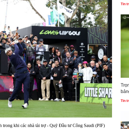
Gol
Tin 
Trọ
bản
gia
Tin 
 trong khi các nhà tài trợ - Quỹ Đầu tư Công Saudi (PIF)