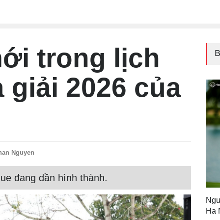
ới trong lịch
B
 giải 2026 của
han Nguyen
gue đang dần hình thành.
Ngu
Ha 