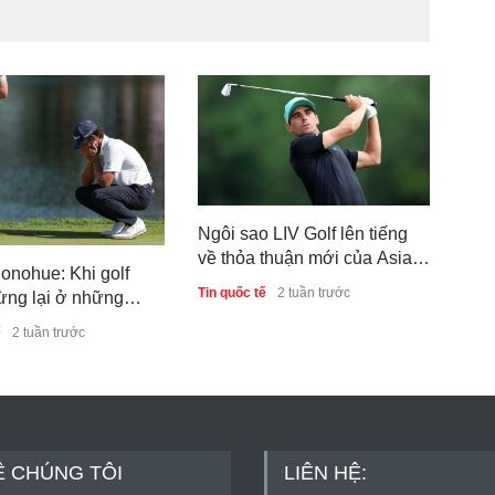
Ngôi sao LIV Golf lên tiếng
Scot
về thỏa thuận mới của Asian
căn
onohue: Khi golf
Tour với PGA Tour
và 
Tin quốc tế
2 tuần trước
Tin q
ừng lại ở những
ệu
ế
2 tuần trước
Ề CHÚNG TÔI
LIÊN HỆ: