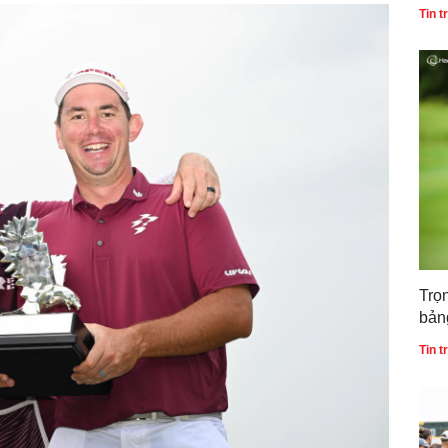
Gol
Tin 
Trọ
bản
gia
Tin 