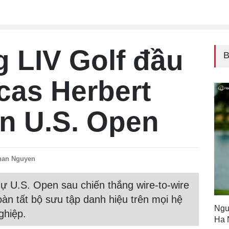
g LIV Golf đầu
B
cas Herbert
n U.S. Open
han Nguyen
ự U.S. Open sau chiến thắng wire-to-wire
hoàn tất bộ sưu tập danh hiệu trên mọi hệ
Ngu
ghiệp.
Ha 