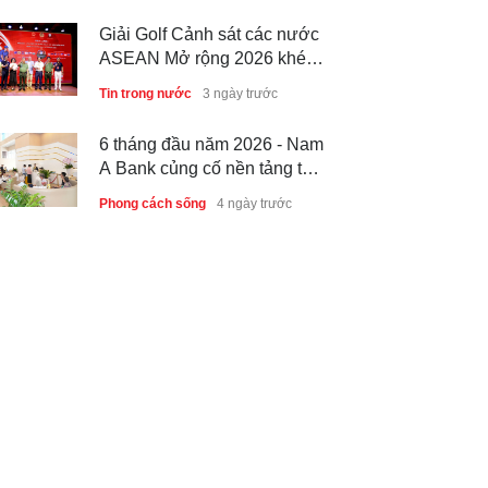
Giải Golf Cảnh sát các nước
ASEAN Mở rộng 2026 khép
lại thành công, thúc đẩy giao
Tin trong nước
3 ngày trước
lưu và hợp tác quốc tế
6 tháng đầu năm 2026 - Nam
A Bank củng cố nền tảng tài
sản và năng lực dự phòng
Phong cách sống
4 ngày trước
Thành lập Trung tâm Giải mã
lượng tử Quang Trung: Điểm
đến của công nghệ tương lai
Phong cách sống
4 ngày trước