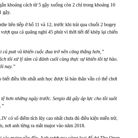
 ngắn khoảng cách từ 5 gậy xuống còn 2 chỉ trong khoảng 10
1 gậy.
die liên tiếp ở hố 11 và 12, trước khi trải qua chuỗi 2 bogey
vượt qua cả quãng nghỉ 45 phút vì thời tiết để khép lại chiến
i cú putt và khiến cuộc đua trở nên căng thẳng hơn,”
 tôi xử lý tám cú đánh cuối cùng thực sự khiến tôi tự hào.
ối nay.”
o biết điều lớn nhất anh học được là bản thân vẫn có thể chơi
tệ hơn những ngày trước. Sergio đã gây áp lực cho tôi suốt
.”
 có số điểm tích lũy cao nhất chưa đủ điều kiện miễn trừ,
ls, nơi anh từng ra mắt major vào năm 2018.
lại các major gần đây. Anh vượt qua vòng loại để dự The Open