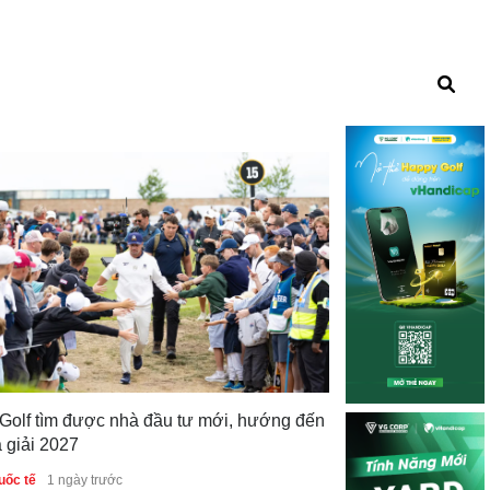
 Golf tìm được nhà đầu tư mới, hướng đến
Sau Jackson Koi
 giải 2027
tiếp nối làn són
PGA Tour
uốc tế
1 ngày trước
Tin quốc tế
4 ngày 