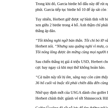
Trong khi đó, Garcia birdie hố đấu này để rút
phút. Garcia tiếp tục birdie hố 10 để áp sát còn 
Tuy nhiên, Herbert giữ được sự bình tĩnh với bir
xen giữa 2 birdie trong 4 hố. Anh thậm chí phải 
thắng áp đảo.
“Tôi không nghi ngờ bản thân. Tôi chỉ bỏ lỡ và
Herbert nói.
“Nhưng sau quãng nghỉ vì mưa, cách
Tôi nóng lòng được ăn mừng cùng mọi người t
Sau chiến thắng trị giá 4 triệu USD, Herbert ch
cực hay ngay cả khi mọi thứ không hoàn hảo.
“Cả tuần này tôi bị ốm, sáng nay còn cảm thấy 
36 hố cuối và buộc tôi phải chiến đấu đến cùng
Nhờ quy định mới của USGA dành cho golfer LIV
Herbert chính thức giành vé tới Shinnecock Hil
Golfer Úccũng đã rất nỗ lực để tìm đường trở 