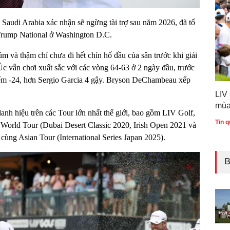
audi Arabia xác nhận sẽ ngừng tài trợ sau năm 2026, đã tổ
 Trump National ở Washington D.C.
úm và thậm chí chưa đi hết chín hố đầu của sân trước khi giải
 vẫn chơi xuất sắc với các vòng 64-63 ở 2 ngày đầu, trước
điểm -24, hơn Sergio Garcia 4 gậy. Bryson DeChambeau xếp
LIV
mùa
danh hiệu trên các Tour lớn nhất thế giới, bao gồm LIV Golf,
Tin q
rld Tour (Dubai Desert Classic 2020, Irish Open 2021 và
ùng Asian Tour (International Series Japan 2025).
B