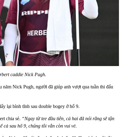
bert caddie Nick Pugh.
âu năm Nick Pugh, người đã giúp anh vượt qua tuần thi đấu
lấy lại bình tĩnh sau double bogey ở hố 9.
rt chia sẻ.
“Ngay từ tee đầu tiên, cả hai đã nói rằng sẽ tận
ể cả sau hố 9, chúng tôi vẫn còn vui vẻ.