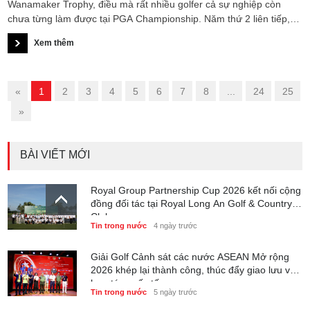
Wanamaker Trophy, điều mà rất nhiều golfer cả sự nghiệp còn
chưa từng làm được tại PGA Championship. Năm thứ 2 liên tiếp,
anh vươn lên đồng dẫn đầu ở vòng cuối. Nhưng cũng năm thứ 2
Xem thêm
liên tiếp, việc thực sự giữ chặt chiếc cúp lớn nhất của làng golf lại
tiếp tục tuột khỏi tay golfer người Tây Ban Nha.
«
1
2
3
4
5
6
7
8
...
24
25
»
BÀI VIẾT MỚI
Royal Group Partnership Cup 2026 kết nối cộng
đồng đối tác tại Royal Long An Golf & Country
Club
Tin trong nước
4 ngày trước
Giải Golf Cảnh sát các nước ASEAN Mở rộng
2026 khép lại thành công, thúc đẩy giao lưu và
hợp tác quốc tế
Tin trong nước
5 ngày trước