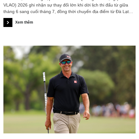
VLAO) 2026 ghi nhận sự thay đổi lớn khi dời lịch thi đấu từ giữa
tháng 6 sang cuối tháng 7, đồng thời chuyển địa điểm từ Đà Lạt
sang Long An (giờ đây là tỉnh Tây Ninh sau sáp nhập). Dời từ
Xem thêm
không khí lạnh giá, mưa phùn của Đà Lạt giữa tháng 6 sang cái
nắng gió tháng 7 của Long An, giải đấu năm nay không chỉ đổi bối
cảnh mà còn thay đổi hoàn toàn "DNA chiến thắng".