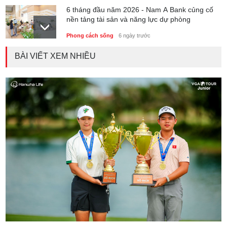
6 tháng đầu năm 2026 - Nam A Bank củng cố
nền tảng tài sản và năng lực dự phòng
Phong cách sống
6 ngày trước
BÀI VIẾT XEM NHIỀU
Thành lập Trung tâm Giải mã lượng tử Quang
Trung: Điểm đến của công nghệ tương lai
Phong cách sống
6 ngày trước