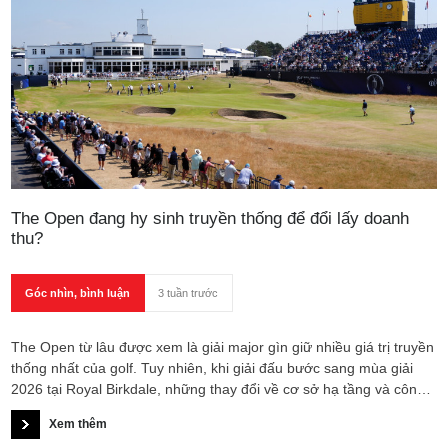
The Open đang hy sinh truyền thống để đổi lấy doanh
thu?
Góc nhìn, bình luận
3 tuần trước
The Open từ lâu được xem là giải major gìn giữ nhiều giá trị truyền
thống nhất của golf. Tuy nhiên, khi giải đấu bước sang mùa giải
2026 tại Royal Birkdale, những thay đổi về cơ sở hạ tầng và công
tác tổ chức đang làm dấy lên tranh luận về việc liệu The Open có
Xem thêm
đang phải đánh đổi bản sắc vốn có để đáp ứng tham vọng tăng