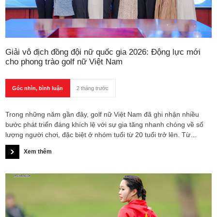
Giải vô địch đồng đội nữ quốc gia 2026: Động lực mới
cho phong trào golf nữ Việt Nam
Góc nhìn, bình luận
2 tháng trước
Trong những năm gần đây, golf nữ Việt Nam đã ghi nhận nhiều
bước phát triển đáng khích lệ với sự gia tăng nhanh chóng về số
lượng người chơi, đặc biệt ở nhóm tuổi từ 20 tuổi trở lên. Từ
những nữ doanh nhân, cán bộ quản lý đến các golfer trẻ năng
Xem thêm
động, golf đang dần trở thành một môn thể thao được yêu thích
bởi tính kết nối, sức khỏe và phong cách sống tích cực.