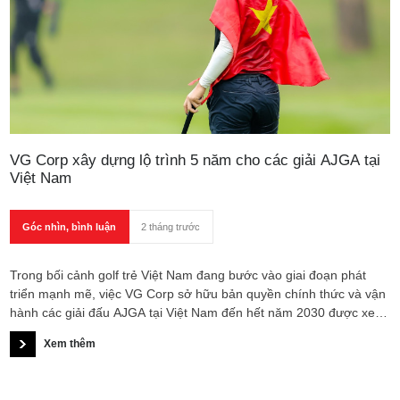
VG Corp xây dựng lộ trình 5 năm cho các giải AJGA tại
Việt Nam
Góc nhìn, bình luận
2 tháng trước
Trong bối cảnh golf trẻ Việt Nam đang bước vào giai đoạn phát
triển mạnh mẽ, việc VG Corp sở hữu bản quyền chính thức và vận
hành các giải đấu AJGA tại Việt Nam đến hết năm 2030 được xem
là nền tảng để xây dựng một chiến lược dài hạn cho golf trẻ.
Xem thêm
Không chỉ dừng ở việc tổ chức giải đấu, lộ trình 5 năm còn hướng
tới mục tiêu đưa Việt Nam trở thành điểm đến quan trọng của hệ
thống golf trẻ quốc tế tại khu vực.