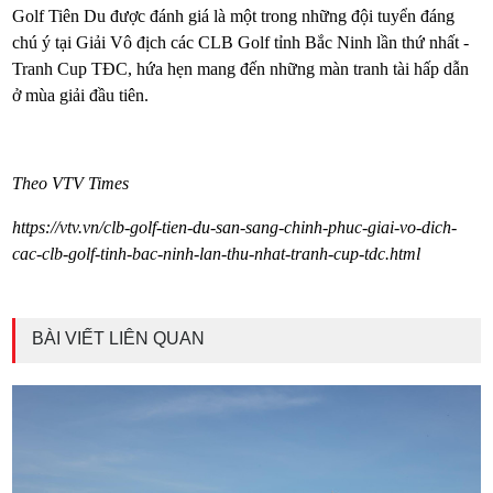
Golf Tiên Du được đánh giá là một trong những đội tuyển đáng
chú ý tại Giải Vô địch các CLB Golf tỉnh Bắc Ninh lần thứ nhất -
Tranh Cup TĐC, hứa hẹn mang đến những màn tranh tài hấp dẫn
ở mùa giải đầu tiên.
Theo VTV Times
https://vtv.vn/clb-golf-tien-du-san-sang-chinh-phuc-giai-vo-dich-
cac-clb-golf-tinh-bac-ninh-lan-thu-nhat-tranh-cup-tdc.html
BÀI VIẾT LIÊN QUAN