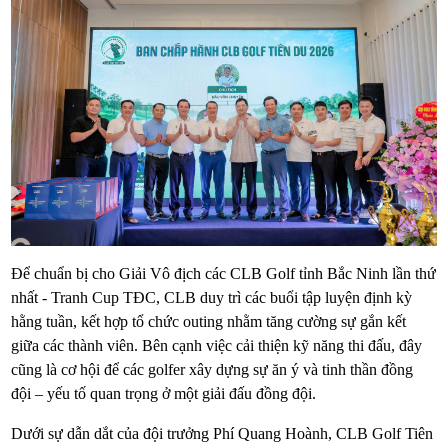
Để chuẩn bị cho Giải Vô địch các CLB Golf tỉnh Bắc Ninh lần thứ
nhất - Tranh Cup TĐC, CLB duy trì các buổi tập luyện định kỳ
hằng tuần, kết hợp tổ chức outing nhằm tăng cường sự gắn kết
giữa các thành viên. Bên cạnh việc cải thiện kỹ năng thi đấu, đây
cũng là cơ hội để các golfer xây dựng sự ăn ý và tinh thần đồng
đội – yếu tố quan trọng ở một giải đấu đồng đội.
Dưới sự dẫn dắt của đội trưởng Phí Quang Hoành, CLB Golf Tiên