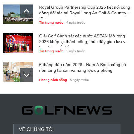
Royal Group Partnership Cup 2026 kết nối cộng
đồng đối tác tại Royal Long An Golf & Country
Club
Tin trong nước
4 ngày trước
Giải Golf Cảnh sát các nước ASEAN Mở rộng
2026 khép lại thành công, thúc đẩy giao lưu và
hợp tác quốc tế
Tin trong nước
5 ngày trước
6 tháng đầu năm 2026 - Nam A Bank củng cố
nền tảng tài sản và năng lực dự phòng
Phong cách sống
5 ngày trước
Thành lập Trung tâm Giải mã lượng tử Quang
Trung: Điểm đến của công nghệ tương lai
Phong cách sống
5 ngày trước
VỀ CHÚNG TÔI