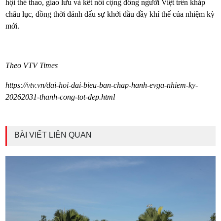
hội thể thao, giao lưu và kết nối cộng đồng người Việt trên khắp
châu lục, đồng thời đánh dấu sự khởi đầu đầy khí thế của nhiệm kỳ
mới.
Theo VTV Times
https://vtv.vn/dai-hoi-dai-bieu-ban-chap-hanh-evga-nhiem-ky-
20262031-thanh-cong-tot-dep.html
BÀI VIẾT LIÊN QUAN