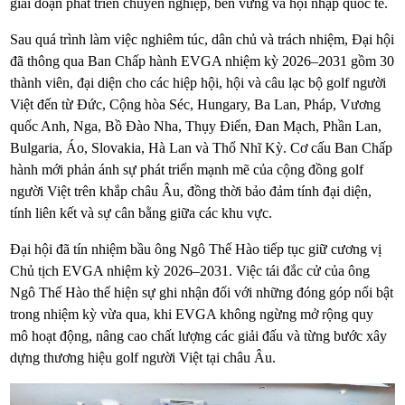
giai đoạn phát triển chuyên nghiệp, bền vững và hội nhập quốc tế.
Sau quá trình làm việc nghiêm túc, dân chủ và trách nhiệm, Đại hội
đã thông qua Ban Chấp hành EVGA nhiệm kỳ 2026–2031 gồm 30
thành viên, đại diện cho các hiệp hội, hội và câu lạc bộ golf người
Việt đến từ Đức, Cộng hòa Séc, Hungary, Ba Lan, Pháp, Vương
quốc Anh, Nga, Bồ Đào Nha, Thụy Điển, Đan Mạch, Phần Lan,
Bulgaria, Áo, Slovakia, Hà Lan và Thổ Nhĩ Kỳ. Cơ cấu Ban Chấp
hành mới phản ánh sự phát triển mạnh mẽ của cộng đồng golf
người Việt trên khắp châu Âu, đồng thời bảo đảm tính đại diện,
tính liên kết và sự cân bằng giữa các khu vực.
Đại hội đã tín nhiệm bầu ông Ngô Thế Hào tiếp tục giữ cương vị
Chủ tịch EVGA nhiệm kỳ 2026–2031. Việc tái đắc cử của ông
Ngô Thế Hào thể hiện sự ghi nhận đối với những đóng góp nổi bật
trong nhiệm kỳ vừa qua, khi EVGA không ngừng mở rộng quy
mô hoạt động, nâng cao chất lượng các giải đấu và từng bước xây
dựng thương hiệu golf người Việt tại châu Âu.