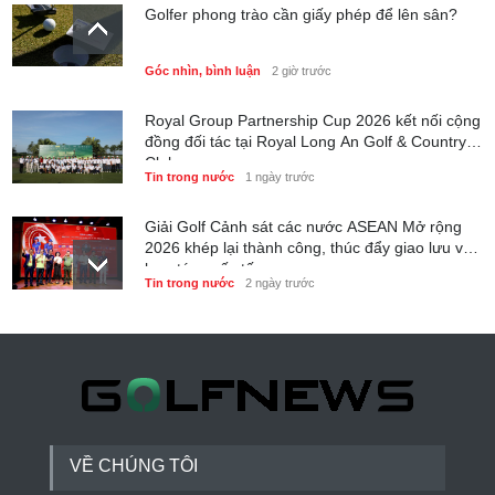
Golfer phong trào cần giấy phép để lên sân?
Góc nhìn, bình luận
2 giờ trước
Royal Group Partnership Cup 2026 kết nối cộng
đồng đối tác tại Royal Long An Golf & Country
Club
Tin trong nước
1 ngày trước
Giải Golf Cảnh sát các nước ASEAN Mở rộng
2026 khép lại thành công, thúc đẩy giao lưu và
hợp tác quốc tế
Tin trong nước
2 ngày trước
6 tháng đầu năm 2026 - Nam A Bank củng cố
nền tảng tài sản và năng lực dự phòng
Phong cách sống
2 ngày trước
VỀ CHÚNG TÔI