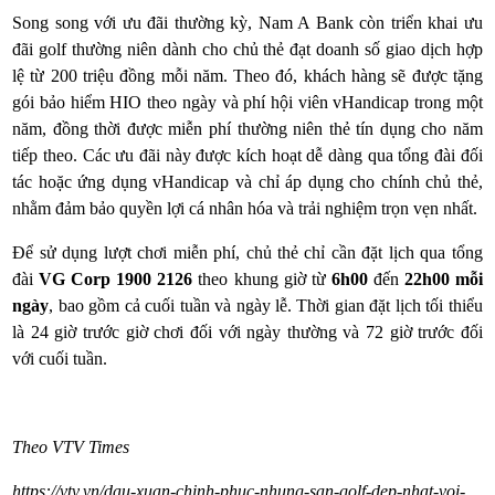
Song song với ưu đãi thường kỳ, Nam A Bank còn triển khai ưu
đãi golf thường niên dành cho chủ thẻ đạt doanh số giao dịch hợp
lệ từ 200 triệu đồng mỗi năm. Theo đó, khách hàng sẽ được tặng
gói bảo hiểm HIO theo ngày và phí hội viên vHandicap trong một
năm, đồng thời được miễn phí thường niên thẻ tín dụng cho năm
tiếp theo. Các ưu đãi này được kích hoạt dễ dàng qua tổng đài đối
tác hoặc ứng dụng vHandicap và chỉ áp dụng cho chính chủ thẻ,
nhằm đảm bảo quyền lợi cá nhân hóa và trải nghiệm trọn vẹn nhất.
Để sử dụng lượt chơi miễn phí, chủ thẻ chỉ cần đặt lịch qua tổng
đài
VG Corp 1900 2126
theo khung giờ từ
6h00
đến
22h00 mỗi
ngày
, bao gồm cả cuối tuần và ngày lễ. Thời gian đặt lịch tối thiểu
là 24 giờ trước giờ chơi đối với ngày thường và 72 giờ trước đối
với cuối tuần.
Theo VTV Times
https://vtv.vn/dau-xuan-chinh-phuc-nhung-san-golf-dep-nhat-voi-