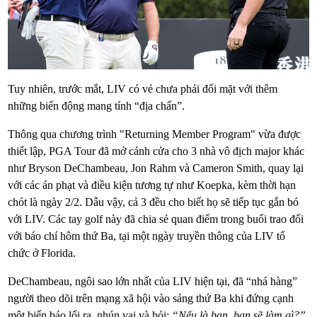
Tuy nhiên, trước mắt, LIV có vẻ chưa phải đối mặt với thêm
những biến động mang tính “địa chấn”.
Thông qua chương trình "Returning Member Program" vừa được
thiết lập, PGA Tour đã mở cánh cửa cho 3 nhà vô địch major khác
như Bryson DeChambeau, Jon Rahm và Cameron Smith, quay lại
với các án phạt và điều kiện tương tự như Koepka, kèm thời hạn
chót là ngày 2/2. Dẫu vậy, cả 3 đều cho biết họ sẽ tiếp tục gắn bó
với LIV. Các tay golf này đã chia sẻ quan điểm trong buổi trao đổi
với báo chí hôm thứ Ba, tại một ngày truyền thông của LIV tổ
chức ở Florida.
DeChambeau, ngôi sao lớn nhất của LIV hiện tại, đã “nhá hàng”
người theo dõi trên mạng xã hội vào sáng thứ Ba khi đứng cạnh
một biển báo lối ra, nhún vai và hỏi:
“Nếu là bạn, bạn sẽ làm gì?”.