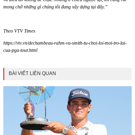
mong chờ những gì chúng tôi đang xây dựng tại đây.”
Theo VTV Times
https://vtv.vn/dechambeau-rahm-va-smith-tu-choi-loi-moi-tro-lai-
cua-pga-tour.html
BÀI VIẾT LIÊN QUAN