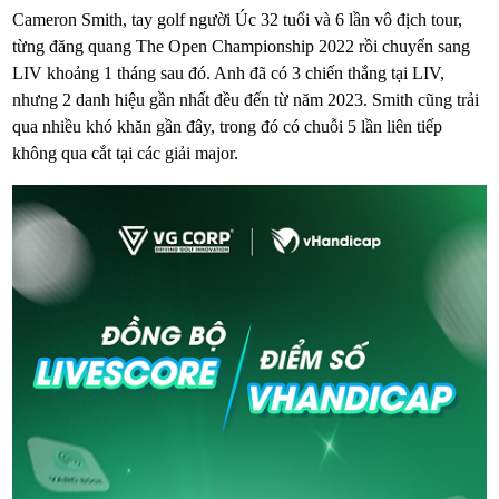
Cameron Smith, tay golf người Úc 32 tuổi và 6 lần vô địch tour,
từng đăng quang The Open Championship 2022 rồi chuyển sang
LIV khoảng 1 tháng sau đó. Anh đã có 3 chiến thắng tại LIV,
nhưng 2 danh hiệu gần nhất đều đến từ năm 2023. Smith cũng trải
qua nhiều khó khăn gần đây, trong đó có chuỗi 5 lần liên tiếp
không qua cắt tại các giải major.