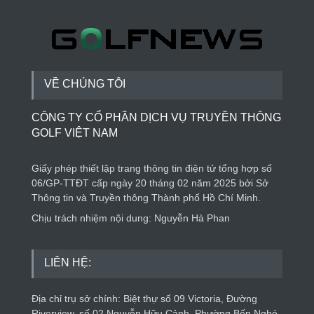
Trung: Điểm đến của công nghệ tương lai
Phong cách sống
4 ngày trước
VỀ CHÚNG TÔI
CÔNG TY CỔ PHẦN DỊCH VỤ TRUYỀN THÔNG
GOLF VIỆT NAM
Giấy phép thiết lập trang thông tin điện tử tổng hợp số
06/GP-TTĐT cấp ngày 20 tháng 02 năm 2025 bởi Sở
Thông tin và Truyền thông Thành phố Hồ Chí Minh.
Chịu trách nhiệm nội dung: Nguyễn Hà Phan
LIÊN HỆ:
Địa chỉ trụ sở chính: Biệt thự số 09 Victoria, Đường
Riverview, số 02 Nguyễn Hữu Cảnh, Phường Bến Nghé,