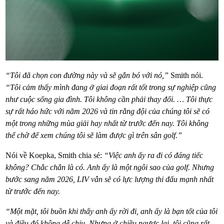
“Tôi đã chọn con đường này và sẽ gắn bó với nó,”
Smith nói.
“Tôi cảm thấy mình đang ở giai đoạn rất tốt trong sự nghiệp cũng
như cuộc sống gia đình. Tôi không cần phải thay đổi. … Tôi thực
sự rất háo hức với năm 2026 và tin rằng đội của chúng tôi sẽ có
một trong những mùa giải hay nhất từ trước đến nay. Tôi không
thể chờ để xem chúng tôi sẽ làm được gì trên sân golf.”
Nói về Koepka, Smith chia sẻ:
“Việc anh ấy ra đi có đáng tiếc
không? Chắc chắn là có. Anh ấy là một ngôi sao của golf. Nhưng
bước sang năm 2026, LIV vẫn sẽ có lực lượng thi đấu mạnh nhất
từ trước đến nay.
“Một mặt, tôi buồn khi thấy anh ấy rời đi, anh ấy là bạn tốt của tôi
và điều đó không dễ chịu. Nhưng ở chiều ngược lại, tôi cũng rất