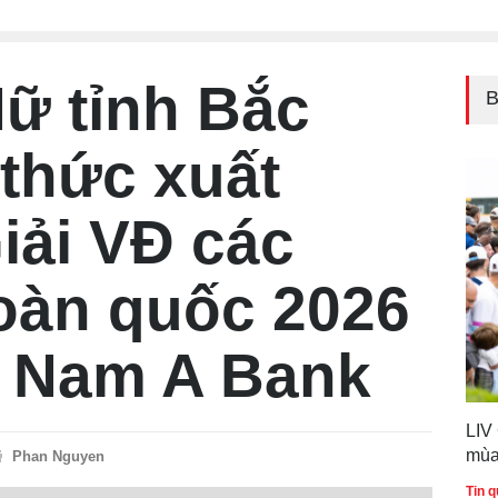
Quốc gia 2026
Việ
Tin 
Nữ tỉnh Bắc
B
 thức xuất
iải VĐ các
oàn quốc 2026
p Nam A Bank
LIV
mùa
Phan Nguyen
Tin q