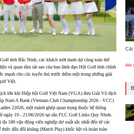
Cái
Golf tỉnh Bắc Ninh, các khách mời danh dự cùng toàn thể
Góc n
iện và quan tâm sát sao của ban lãnh đạo Hội Golf tỉnh chính
 sức mạnh cho các tuyển thủ trước thềm một trong những giải
olf Việt.
B
ịch lớn khi Hiệp hội Golf Việt Nam (VGA) đưa Giải Vô địch
 cúp Nam A Bank (Vietnam Club Championship 2026 - VCC)
Ladies 22026, một mảnh ghép quan trọng thuộc hệ thống
 từ ngày 19 - 21/06/2026 tại sân FLC Golf Links Quy Nhơn.
i đa 180 vận động viên nghiệp dư xuất sắc nhất đến từ các
ể thức đấu đối kháng (Match Play) khốc liệt và hoàn toàn