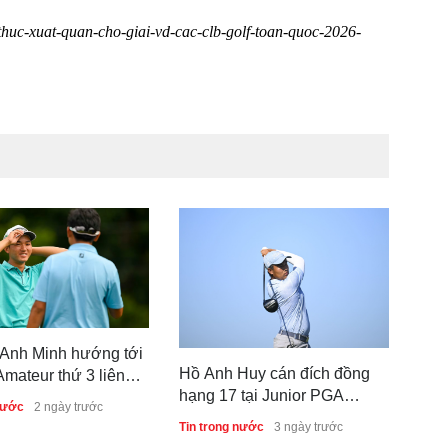
h-thuc-xuat-quan-cho-giai-vd-cac-clb-golf-toan-quoc-2026-
Giả
gia
Anh Minh hướng tới
chứ
Hồ Anh Huy cán đích đồng
Amateur thứ 3 liên
Tin 
hạng 17 tại Junior PGA
nước
2 ngày trước
Championship 2026
Tin trong nước
3 ngày trước