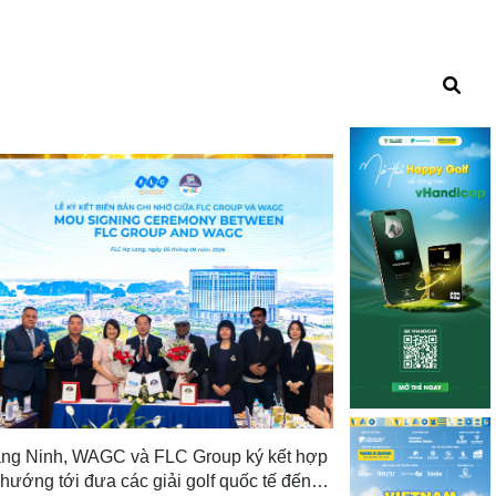
Hoiana Junior Gol
trẻ quốc tế đầu
bảo trợ
Tin trong nước
1 n
ng Ninh, WAGC và FLC Group ký kết hợp
 hướng tới đưa các giải golf quốc tế đến