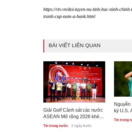
https://vtv.vn/doi-tuyen-nu-tinh-bac-ninh-chin
tranh-cup-nam-a-bank.html
BÀI VIẾT LIÊN QUAN
Nguyễn 
Giải Golf Cảnh sát các nước
kỳ U.S. 
ASEAN Mở rộng 2026 khép
tiếp
Tin trong 
lại thành công, thúc đẩy giao
Tin trong nước
2 ngày trước
lưu và hợp tác quốc tế