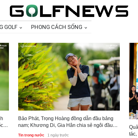
G GOLF
PHONG CÁCH SỐNG
nh
Bảo Phát, Trọng Hoàng đồng dẫn đầu bảng
ốc
nam; Khương Di, Gia Hân chia sẻ ngôi đầu
Quả
bảng nữ sau vòng 1 Giải Vô địch Golf Trẻ
tác,
Tin trong nước
1 ngày trước