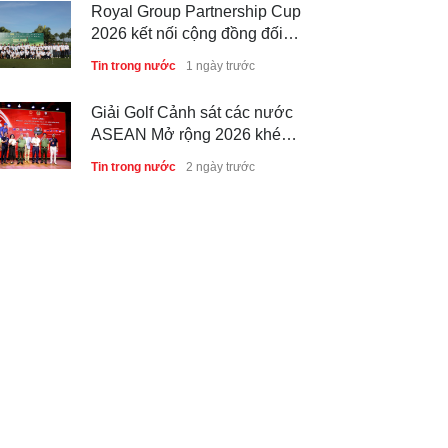
Royal Group Partnership Cup
2026 kết nối cộng đồng đối
tác tại Royal Long An Golf &
Tin trong nước
1 ngày trước
Country Club
Giải Golf Cảnh sát các nước
ASEAN Mở rộng 2026 khép
lại thành công, thúc đẩy giao
Tin trong nước
2 ngày trước
lưu và hợp tác quốc tế
6 tháng đầu năm 2026 - Nam
A Bank củng cố nền tảng tài
sản và năng lực dự phòng
Phong cách sống
3 ngày trước