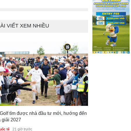
t Nam
trong nước
1 ngày trước
ÀI VIẾT XEM NHIỀU
 Golf tìm được nhà đầu tư mới, hướng đến
 giải 2027
uốc tế
21 giờ trước