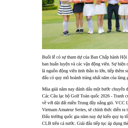
Buổi lễ có sự tham dự của Ban Chấp hành Hội 
ban huấn luyện và các vận động viên. Sự hiện d
là nguồn động viên tinh thần to lớn, tiếp thêm
đấu có quy mô hoành tráng nhất năm của làng g
Mùa giải năm nay đánh dấu một bước chuyển d
Các Câu lạc bộ Golf Toàn quốc 2026 - Tranh
về với dải đất miền Trung đầy nắng gió. VCC 
Vietnam Amateur Series, sẽ chính thức diễn ra
Đấu trường quốc gia năm nay dự kiến quy tụ tố
CLB trên cả nước. Giải đấu tiếp tục áp dụng th