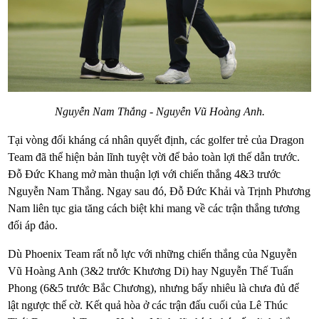
Nguyễn Nam Thắng - Nguyễn Vũ Hoàng Anh.
Tại vòng đối kháng cá nhân quyết định, các golfer trẻ của Dragon
Team đã thể hiện bản lĩnh tuyệt vời để bảo toàn lợi thế dẫn trước.
Đỗ Đức Khang mở màn thuận lợi với chiến thắng 4&3 trước
Nguyễn Nam Thắng. Ngay sau đó, Đỗ Đức Khải và Trịnh Phương
Nam liên tục gia tăng cách biệt khi mang về các trận thắng tương
đối áp đảo.
Dù Phoenix Team rất nỗ lực với những chiến thắng của Nguyễn
Vũ Hoàng Anh (3&2 trước Khương Di) hay Nguyễn Thế Tuấn
Phong (6&5 trước Bắc Chương), nhưng bấy nhiêu là chưa đủ để
lật ngược thế cờ. Kết quả hòa ở các trận đấu cuối của Lê Thúc