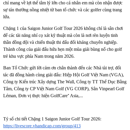
chỉ mang về lợi thế tâm lý lớn cho cá nhân em mà còn nhận được
sự tán thưởng nồng nhiệt từ ban tổ chức và các golfer cùng trang
lứa.
Chặng 1 của Saigon Junior Golf Tour 2026 không chỉ là sân chơi
để các tài năng nhí cọ xát kỹ thuật mà còn là nơi rèn luyện tinh
thần đồng đội và chiến thuật thi đấu đối kháng chuyên nghiệp.
Thành công của giải đấu hứa hẹn một mùa giải bùng nổ cho golf
trẻ khu vực phía Nam trong năm 2026.
Ban Tổ Chức gửi lời cảm ơn chân thành đến các Nhà tài trợ, đối
tác đã đồng hành cùng giải đấu: Hiệp Hội Golf Việt Nam (VGA),
Công ty Kiến trúc Xây dựng The Wall, Công ty TT Thể Dục Bằng
Tâm, Công ty CP Việt Nam Golf (VG CORP), Sân Vinpearl Golf
Léman, Đơn vị thực hiện GolfCare⁺ Asia,...
Tỷ số chi tiết Chặng 1 Saigon Junior Golf Tour 2026:
https://livescore.vhandicap.com/group/413