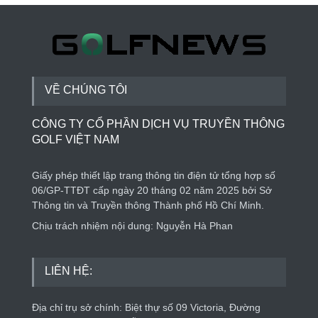
Thành lập Trung tâm Giải mã lượng tử Quang
Trung: Điểm đến của công nghệ tương lai
Phong cách sống
4 ngày trước
VỀ CHÚNG TÔI
CÔNG TY CỔ PHẦN DỊCH VỤ TRUYỀN THÔNG
GOLF VIỆT NAM
Giấy phép thiết lập trang thông tin điện tử tổng hợp số
06/GP-TTĐT cấp ngày 20 tháng 02 năm 2025 bởi Sở
Thông tin và Truyền thông Thành phố Hồ Chí Minh.
Chịu trách nhiệm nội dung: Nguyễn Hà Phan
LIÊN HỆ:
Địa chỉ trụ sở chính: Biệt thự số 09 Victoria, Đường