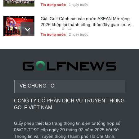
Club
Tin trong nước
1 ngày trước
Giải Golf Cảnh sát các nước ASEAN Mở rộng
2026 khép lại thành công, thúc đẩy giao lưu và
hợp tác quốc tế
Tin trong nước
2 ngày trước
6 tháng đầu năm 2026 - Nam A Bank củng cố
nền tảng tài sản và năng lực dự phòng
Phong cách sống
3 ngày trước
VỀ CHÚNG TÔI
CÔNG TY CỔ PHẦN DỊCH VỤ TRUYỀN THÔNG
GOLF VIỆT NAM
Giấy phép thiết lập trang thông tin điện tử tổng hợp số
06/GP-TTĐT cấp ngày 20 tháng 02 năm 2025 bởi Sở
Thông tin và Truyền thông Thành phố Hồ Chí Minh.