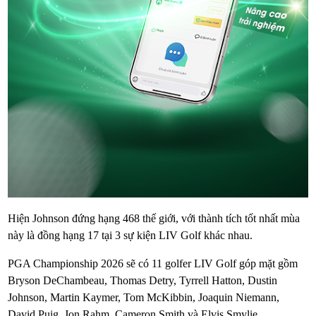
Hiện Johnson đứng hạng 468 thế giới, với thành tích tốt nhất mùa
này là đồng hạng 17 tại 3 sự kiện LIV Golf khác nhau.
PGA Championship 2026 sẽ có 11 golfer LIV Golf góp mặt gồm
Bryson DeChambeau, Thomas Detry, Tyrrell Hatton, Dustin
Johnson, Martin Kaymer, Tom McKibbin, Joaquin Niemann,
David Puig, Jon Rahm, Cameron Smith và Elvis Smylie.