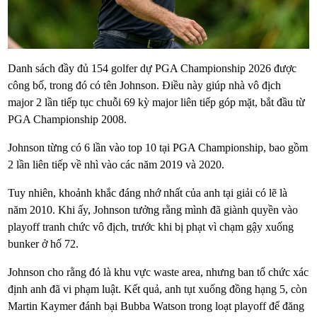
Danh sách đầy đủ 154 golfer dự PGA Championship 2026 được
công bố, trong đó có tên Johnson. Điều này giúp nhà vô địch
major 2 lần tiếp tục chuỗi 69 kỳ major liên tiếp góp mặt, bắt đầu từ
PGA Championship 2008.
Johnson từng có 6 lần vào top 10 tại PGA Championship, bao gồm
2 lần liên tiếp về nhì vào các năm 2019 và 2020.
Tuy nhiên, khoảnh khắc đáng nhớ nhất của anh tại giải có lẽ là
năm 2010. Khi ấy, Johnson tưởng rằng mình đã giành quyền vào
playoff tranh chức vô địch, trước khi bị phạt vì chạm gậy xuống
bunker ở hố 72.
Johnson cho rằng đó là khu vực waste area, nhưng ban tổ chức xác
định anh đã vi phạm luật. Kết quả, anh tụt xuống đồng hạng 5, còn
Martin Kaymer đánh bại Bubba Watson trong loạt playoff để đăng