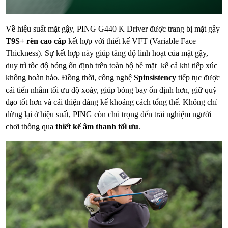
Về hiệu suất mặt gậy, PING G440 K Driver được trang bị mặt gậy
T9S+ rèn cao cấp
kết hợp với thiết kế VFT (Variable Face
Thickness). Sự kết hợp này giúp tăng độ linh hoạt của mặt gậy,
duy trì tốc độ bóng ổn định trên toàn bộ bề mặt kể cả khi tiếp xúc
không hoàn hảo. Đồng thời, công nghệ
Spinsistency
tiếp tục được
cải tiến nhằm tối ưu độ xoáy, giúp bóng bay ổn định hơn, giữ quỹ
đạo tốt hơn và cải thiện đáng kể khoảng cách tổng thể. Không chỉ
dừng lại ở hiệu suất, PING còn chú trọng đến trải nghiệm người
chơi thông qua
thiết kế âm thanh tối ưu
.