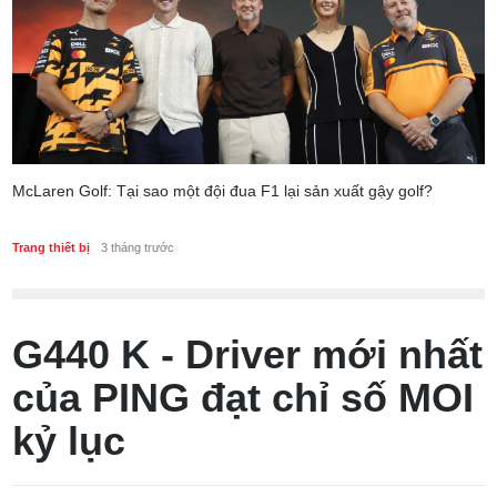
McLaren Golf: Tại sao một đội đua F1 lại sản xuất gậy golf?
Trang thiết bị
3 tháng trước
G440 K - Driver mới nhất
của PING đạt chỉ số MOI
kỷ lục