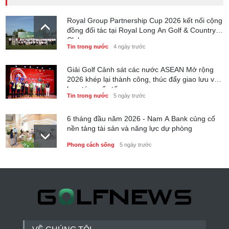
Royal Group Partnership Cup 2026 kết nối cộng
đồng đối tác tại Royal Long An Golf & Country
Club
Tin trong nước
4 ngày trước
Giải Golf Cảnh sát các nước ASEAN Mở rộng
2026 khép lại thành công, thúc đẩy giao lưu và
hợp tác quốc tế
Tin trong nước
5 ngày trước
6 tháng đầu năm 2026 - Nam A Bank củng cố
nền tảng tài sản và năng lực dự phòng
Phong cách sống
5 ngày trước
Thành lập Trung tâm Giải mã lượng tử Quang
Trung: Điểm đến của công nghệ tương lai
Phong cách sống
5 ngày trước