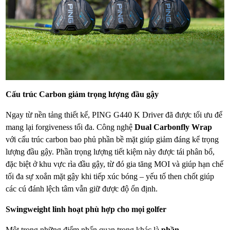
Cấu trúc Carbon giảm trọng lượng đầu gậy
Ngay từ nền tảng thiết kế, PING G440 K Driver đã được tối ưu để
mang lại forgiveness tối đa. Công nghệ
Dual Carbonfly Wrap
với cấu trúc carbon bao phủ phần bề mặt giúp giảm đáng kể trọng
lượng đầu gậy. Phần trọng lượng tiết kiệm này được tái phân bổ,
đặc biệt ở khu vực rìa đầu gậy, từ đó gia tăng MOI và giúp hạn chế
tối đa sự xoắn mặt gậy khi tiếp xúc bóng – yếu tố then chốt giúp
các cú đánh lệch tâm vẫn giữ được độ ổn định.
Swingweight linh hoạt phù hợp cho mọi golfer
Một trong những điểm nhấn quan trọng khác là
phần