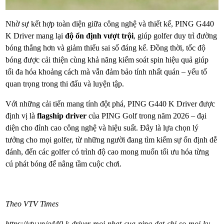
Nhờ sự kết hợp toàn diện giữa công nghệ và thiết kế, PING G440
K Driver mang lại
độ ổn định vượt trội
, giúp golfer duy trì đường
bóng thẳng hơn và giảm thiểu sai số đáng kể. Đồng thời, tốc độ
bóng được cải thiện cùng khả năng kiểm soát spin hiệu quả giúp
tối đa hóa khoảng cách mà vẫn đảm bảo tính nhất quán – yếu tố
quan trọng trong thi đấu và luyện tập.
Với những cải tiến mang tính đột phá, PING G440 K Driver được
định vị là
flagship driver
của PING Golf trong năm 2026 – đại
diện cho đỉnh cao công nghệ và hiệu suất. Đây là lựa chọn lý
tưởng cho mọi golfer, từ những người đang tìm kiếm sự ổn định dễ
đánh, đến các golfer có trình độ cao mong muốn tối ưu hóa từng
cú phát bóng để nâng tầm cuộc chơi.
Theo VTV Times
https://vtv.vn/g440-k-driver-moi-nhat-cua-ping-dat-chi-so-moi-ky-