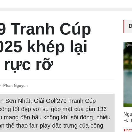
Quố
79 Tranh Cúp
B
025 khép lại
 rực rỡ
Phan Nguyen
ân Sơn Nhất, Giải Golf279 Tranh Cúp
 công tốt đẹp với sự góp mặt của gần 136
Ngu
ấu mang đến bầu không khí sôi động, nhiều
Ha 
ần thể thao fair-play đặc trưng của cộng
Gol
Tin 