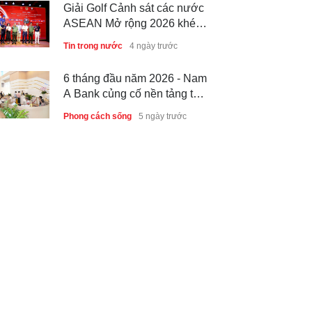
Giải Golf Cảnh sát các nước
ASEAN Mở rộng 2026 khép
lại thành công, thúc đẩy giao
Tin trong nước
4 ngày trước
lưu và hợp tác quốc tế
6 tháng đầu năm 2026 - Nam
A Bank củng cố nền tảng tài
sản và năng lực dự phòng
Phong cách sống
5 ngày trước
Thành lập Trung tâm Giải mã
lượng tử Quang Trung: Điểm
đến của công nghệ tương lai
Phong cách sống
5 ngày trước