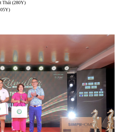
t Thái (280Y)
205Y)