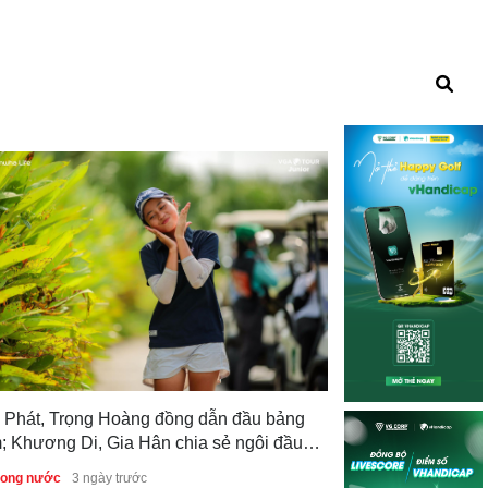
 Phát, Trọng Hoàng đồng dẫn đầu bảng
; Khương Di, Gia Hân chia sẻ ngôi đầu
Quảng Ninh, WA
g nữ sau vòng 1 Giải Vô địch Golf Trẻ
tác, hướng tới đ
trong nước
3 ngày trước