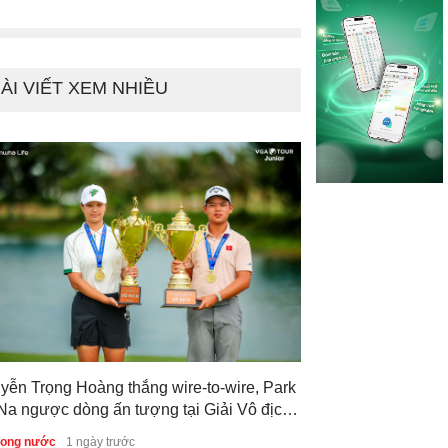
c gia 2026
Việt Nam
Tin trong nước
3 n
ÀI VIẾT XEM NHIỀU
yễn Trọng Hoàng thắng wire-to-wire, Park
Na ngược dòng ấn tượng tại Giải Vô địch
f Trẻ Quốc gia 2026
trong nước
1 ngày trước