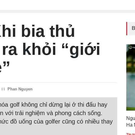
hi bia thủ
B
ra khỏi “giới
è”
Phan Nguyen
a golf không chỉ dừng lại ở thi đấu hay
ền với trải nghiệm và phong cách sống.
Ngu
hức đồ uống của golfer cũng có nhiều thay
Ha 
Gol
Tin 