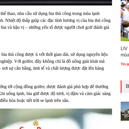
thể thao, nhu cầu sử dụng bia thủ công trong mùa lạnh
. Nhiệt độ thấp giúp các đặc tính hương vị của bia thủ công
a bia và hậu vị – những yếu tố được người chơi golf đánh giá
LIV
 bia thủ công được ủ với thời gian dài, sử dụng nguyên liệu
mùa
nghiệp. Với golfer, đây không chỉ là đồ uống giải khát mà
Tin q
 nơi sự cân bằng, tinh tế và chất lượng được đặt lên hàng
B
ướng tới cộng đồng golfer, được đánh giá phù hợp để thưởng
 Khi uống lạnh, bia giữ được độ tươi, vị đậm và cảm giác sảng
ều hòa hoặc tiết trời se lạnh trên sân.