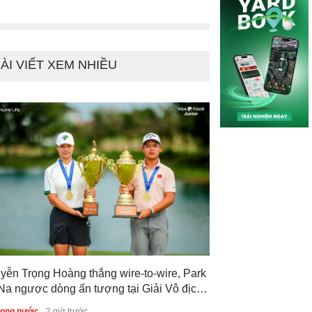
ÀI VIẾT XEM NHIỀU
yễn Trọng Hoàng thắng wire-to-wire, Park
Na ngược dòng ấn tượng tại Giải Vô địch
f Trẻ Quốc gia 2026
trong nước
2 giờ trước