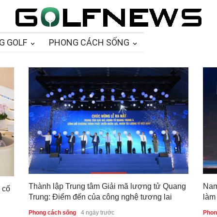
G GOLF
PHONG CÁCH SỐNG
ành lập Trung tâm Giải mã lượng tử Quang
Nam A Bank lần 
ung: Điểm đến của công nghệ tương lai
làm việc tốt nh
ng cách sống
4 ngày trước
Phong cách sống