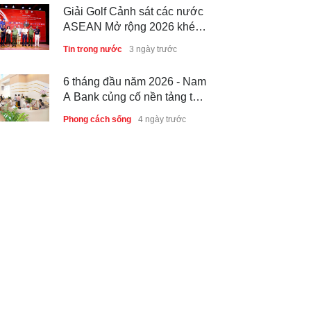
ASEAN Mở rộng 2026 khép
lại thành công, thúc đẩy giao
Tin trong nước
3 ngày trước
lưu và hợp tác quốc tế
6 tháng đầu năm 2026 - Nam
A Bank củng cố nền tảng tài
sản và năng lực dự phòng
Phong cách sống
4 ngày trước
Thành lập Trung tâm Giải mã
lượng tử Quang Trung: Điểm
đến của công nghệ tương lai
Phong cách sống
4 ngày trước