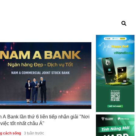
Nam A Bank hoàn thành đánh
thứ 6 liên tiếp nhận giải "Nơi
lệ an toàn vốn theo Basel III
ất châu Á"
Phong cách sống
3 tuần trước
3 tuần trước