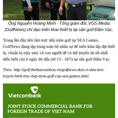
Ông Nguyễn Hoàng Minh - Tổng giám đốc VGS Media
(GolfNews) chỉ đạo triển khai thiết bị tại sân golf Đầm Vạc.
Trong lần đầu tiên làm trực tiếp môn golf tại SEA Games,
GolfNews đang tập trung toàn bộ nhân sự để triển khai lắp đặt thiết
bị, chuẩn bị máy móc và con người để có thể truyền tải tốt nhất
diễn biến của 6 ngày thi đấu (từ 13 - 18/5) tại sân golf Đầm Vạc.
Theo: http://golf.thethaovanhoa.vn/golfnews-don-vi-dau-tien-
truyen-hinh-truc-tiep-mon-golf-cua-sea-games.html