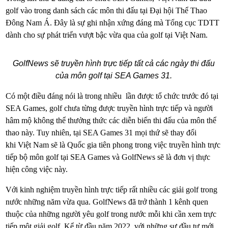
golf vào trong danh sách các môn thi đấu tại Đại hội Thể Thao
Đông Nam Á. Đây là sự ghi nhận xứng đáng mà Tổng cục TDTT
dành cho sự phát triển vượt bậc vừa qua của golf tại Việt Nam.
GolfNews sẽ truyền hình trực tiếp tất cả các ngày thi đấu
của môn golf tại SEA Games 31.
Có một điều đáng nói là trong nhiều lần được tổ chức trước đó tại
SEA Games, golf chưa từng được truyền hình trực tiếp và người
hâm mộ không thể thưởng thức các diễn biến thi đấu của môn thể
thao này. Tuy nhiên, tại SEA Games 31 mọi thứ sẽ thay đổi
khi
Việt Nam sẽ là Quốc gia tiên phong trong việc truyền hình trực
tiếp bộ môn golf tại SEA Games và GolfNews sẽ là đơn vị thực
hiện công việc này.
Với kinh nghiệm truyền hình trực tiếp rất nhiều các giải golf trong
nước những năm vừa qua. GolfNews đã trở thành 1 kênh quen
thuộc của những người yêu golf trong nước mỗi khi cần xem trực
tiếp một giải golf. Kể từ đầu năm 2022, với những sự đầu tư mới