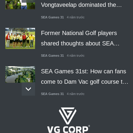
Vongtaveelap dominated the
woman’s leader board after round
SEA Games 31
4 năm trước
2
Former National Golf players
shared thoughts about SEA
Games.
SEA Games 31
4 năm trước
SEA Games 31st: How can fans
come to Dam Vac golf course to
watch the competition live?
SEA Games 31
4 năm trước