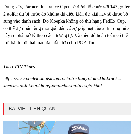
Đúng vậy, Farmers Insurance Open sẽ được tổ chức với 147 golfer.
2 golfer dự bị trước đó không đủ điều kiện dự giải nay sẽ được bổ
sung vào danh sách. Do Koepka không có thứ hạng FedEx Cup,
có thể dự đoán rằng mọi giải đấu có sự góp mặt của anh trong mùa
này sẽ phải xử lý theo cách tương tự. Và điều đó hoàn toàn có thể
trở thành một bài toán đau đầu lớn cho PGA Tour.
Theo VTV Times
https://vtv.vn/hideki-matsuyama-chi-trich-pga-tour-khi-brooks-
koepka-tro-lai-ma-khong-phai-chiu-an-treo-gio.html
BÀI VIẾT LIÊN QUAN