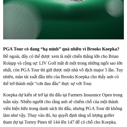
PGA Tour có đang “hạ mình” quá nhiều vì Brooks Koepka?
Bề ngoài, đây có thể được xem là một chiến thắng lớn cho Brian
Rolapp và cộng sự: LIV Golf mất đi một trong những ngôi sao lớn
nhất, còn PGA Tour thì giữ được một nhà vô địch major 5 lần. Tuy
nhiên, màn tái xuất đầu tiên của Brooks Koepka cho thấy anh có
thể trở thành một “cơn đau đầu” thực sự với Tour.
Koepka dự kiến sẽ trở lại thi đấu tại Farmers Insurance Open trong
tuần này. Nhiều người cho rằng anh sẽ chiếm chỗ của một thành
viên hiện hữu trong danh sách thi đấu, nhưng PGA Tour đã không
làm như vậy. Thay vào đó, họ quyết định tăng số lượng golfer
tham dự tại Torrey Pines từ 144 lên 147 để có chỗ cho Koepka.