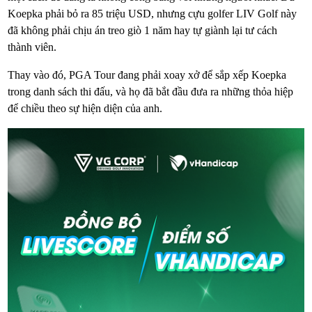
Koepka phải bỏ ra 85 triệu USD, nhưng cựu golfer LIV Golf này
đã không phải chịu án treo giò 1 năm hay tự giành lại tư cách
thành viên.
Thay vào đó, PGA Tour đang phải xoay xở để sắp xếp Koepka
trong danh sách thi đấu, và họ đã bắt đầu đưa ra những thỏa hiệp
để chiều theo sự hiện diện của anh.