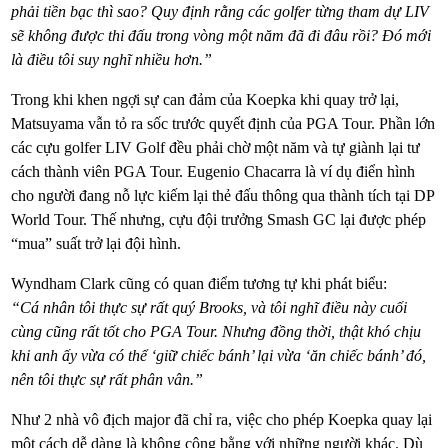
phải tiền bạc thì sao? Quy định rằng các golfer từng tham dự LIV
sẽ không được thi đấu trong vòng một năm đã đi đâu rồi? Đó mới
là điều tôi suy nghĩ nhiều hơn.”
Trong khi khen ngợi sự can đảm của Koepka khi quay trở lại,
Matsuyama vẫn tỏ ra sốc trước quyết định của PGA Tour. Phần lớn
các cựu golfer LIV Golf đều phải chờ một năm và tự giành lại tư
cách thành viên PGA Tour. Eugenio Chacarra là ví dụ điển hình
cho người đang nỗ lực kiếm lại thẻ đấu thông qua thành tích tại DP
World Tour. Thế nhưng, cựu đội trưởng Smash GC lại được phép
“mua” suất trở lại đội hình.
Wyndham Clark cũng có quan điểm tương tự khi phát biểu:
“Cá nhân tôi thực sự rất quý Brooks, và tôi nghĩ điều này cuối
cùng cũng rất tốt cho PGA Tour. Nhưng đồng thời, thật khó chịu
khi anh ấy vừa có thể ‘giữ chiếc bánh’ lại vừa ‘ăn chiếc bánh’ đó,
nên tôi thực sự rất phân vân.”
Như 2 nhà vô địch major đã chỉ ra, việc cho phép Koepka quay lại
một cách dễ dàng là không công bằng với những người khác. Dù