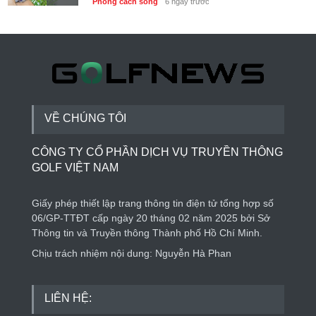
Phong cách sống
6 ngày trước
Thành lập Trung tâm Giải mã lượng tử Quang
Trung: Điểm đến của công nghệ tương lai
Phong cách sống
6 ngày trước
VỀ CHÚNG TÔI
CÔNG TY CỔ PHẦN DỊCH VỤ TRUYỀN THÔNG
GOLF VIỆT NAM
Giấy phép thiết lập trang thông tin điện tử tổng hợp số
06/GP-TTĐT cấp ngày 20 tháng 02 năm 2025 bởi Sở
Thông tin và Truyền thông Thành phố Hồ Chí Minh.
Chịu trách nhiệm nội dung: Nguyễn Hà Phan
LIÊN HỆ: