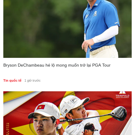
Bryson DeChambeau hé lộ mong muốn trở lại PGA Tour
Tin quốc tế
1 giờ trước