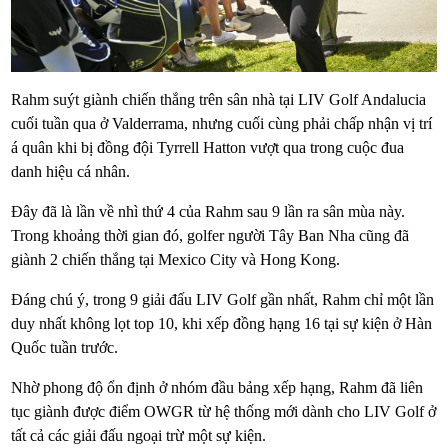
Rahm suýt giành chiến thắng trên sân nhà tại LIV Golf Andalucia
cuối tuần qua ở Valderrama, nhưng cuối cùng phải chấp nhận vị trí
á quân khi bị đồng đội Tyrrell Hatton vượt qua trong cuộc đua
danh hiệu cá nhân.
Đây đã là lần về nhì thứ 4 của Rahm sau 9 lần ra sân mùa này.
Trong khoảng thời gian đó, golfer người Tây Ban Nha cũng đã
giành 2 chiến thắng tại Mexico City và Hong Kong.
Đáng chú ý, trong 9 giải đấu LIV Golf gần nhất, Rahm chỉ một lần
duy nhất không lọt top 10, khi xếp đồng hạng 16 tại sự kiện ở Hàn
Quốc tuần trước.
Nhờ phong độ ổn định ở nhóm đầu bảng xếp hạng, Rahm đã liên
tục giành được điểm OWGR từ hệ thống mới dành cho LIV Golf ở
tất cả các giải đấu ngoại trừ một sự kiện.