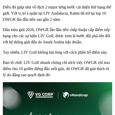
Điều đó giúp nhà vô địch 2 major từng bước cải thiện thứ hạng thế
giới. Với vị trí á quân tại LIV Andalucia, Rahm đã trở lại top 10
OWGR lần đầu tiên sau gần 2 năm.
Đầu mùa giải 2026, OWGR lần đầu tiên chấp thuận cấp điểm xếp
hạng cho các sự kiện LIV Golf, được xem là bước đột phá lớn đối
với hệ thống giải đấu do Saudi Arabia hậu thuẫn.
Tuy nhiên, LIV Golf không hài lòng với cách phân bổ điểm này.
Ban tổ chức LIV Golf nhanh chóng chỉ trích việc OWGR chỉ trao
điểm cho 10 golfer đứng đầu mỗi giải, dù OWGR đã giải thích rõ
lý do đằng sau quyết định đó.