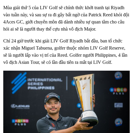
Mùa giải thứ 5 của LIV Golf sẽ chính thức khởi tranh tại Riyadh
vào tuần này, và sau sự ra đi gây bất ngờ của Patrick Reed khỏi đội
4Aces GC, giới chuyên môn đã dành nhiều sự quan tâm cho câu
hỏi ai sẽ là người thay thế cựu nhà vô địch Major.
Chỉ 24 giờ trước khi giải LIV Golf Riyadh bắt đầu, ban tổ chức
xác nhận Miguel Tabuena, golfer thuộc nhóm LIV Golf Reserve,
sẽ là người lấp vào vị trí của Reed. Golfer người Philippines, 4 lần
vô địch Asian Tour, sẽ có lần đầu tiên ra mắt tại LIV Golf.