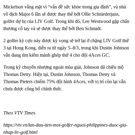
Mickelson vắng mặt vì “vấn đề sức khỏe trong gia đình”, và nhà
vô địch Major 6 lần sẽ được thay thế bởi Ollie Schniederjans,
golfer dự bị của LIV Golf. Trong khi đó, Lee Westwood gặp chấn
thương cổ tay và sẽ được thay thế bởi Ben Schmidt.
2 golfer kỳ cựu này được kỳ vọng sẽ trở lại ở chặng LIV Golf thứ
3 tại Hong Kong, diễn ra từ ngày 5–8/3, trong khi Dustin Johnson
vẫn đang tìm kiếm mảnh ghép thứ 4 cho đội 4Aces GC.
Trong kỳ chuyển nhượng ngoài mùa giải, Johnson đã chiêu mộ
Thomas Detry. Hiện tại, Dustin Johnson, Thomas Detry và
Thomas Pieters chiếm 75% đội hình 4Aces, với vị trí còn lại vẫn
chưa được công bố chính thức.
Theo VTV Times
https://vtv.vn/lan-dau-tien-mot-golfer-nguoi-philippines-duoc-gia-
nhap-liv-golf.html