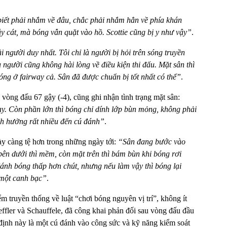
biết phải nhắm về đâu, chắc phải nhắm hẳn về phía khán
y cát, mà bóng vẫn quặt vào hồ. Scottie cũng bị y như vậy”
.
 người duy nhất. Tôi chỉ là người bị hỏi trên sóng truyền
 người cũng không hài lòng về điều kiện thi đấu. Mặt sân thì
óng ở fairway cả. Sân đã được chuẩn bị tốt nhất có thể”
.
vòng đấu 67 gậy (-4), cũng ghi nhận tình trạng mặt sân:
ay. Còn phần lớn thì bóng chỉ dính lớp bùn mỏng, không phải
nh hưởng rất nhiều đến cú đánh”
.
gày càng tệ hơn trong những ngày tới:
“Sân đang bước vào
 bên dưới thì mềm, còn mặt trên thì bám bùn khi bóng rơi
ánh bóng thấp hơn chút, nhưng nếu làm vậy thì bóng lại
 một canh bạc”
.
 truyền thống về luật “chơi bóng nguyên vị trí”, không ít
effler và Schauffele, đã công khai phản đối sau vòng đấu đầu
t định này là một cú đánh vào công sức và kỹ năng kiểm soát