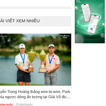
Luật golf
2 tháng tr
ÀI VIẾT XEM NHIỀU
yễn Trọng Hoàng thắng wire-to-wire, Park
Na ngược dòng ấn tượng tại Giải Vô địch
f Trẻ Quốc gia 2026
trong nước
23 phút trước