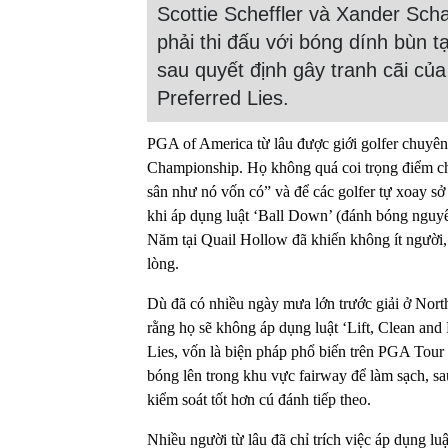
Scottie Scheffler và Xander Sch
phải thi đấu với bóng dính bùn
sau quyết định gây tranh cãi của
Preferred Lies.
PGA of America từ lâu được giới golfer chuyên
Championship. Họ không quá coi trọng điểm chu
sân như nó vốn có” và để các golfer tự xoay sở 
khi áp dụng luật ‘Ball Down’ (đánh bóng nguyê
Năm tại Quail Hollow đã khiến không ít người, đ
lòng.
Dù đã có nhiều ngày mưa lớn trước giải ở Nort
rằng họ sẽ không áp dụng luật ‘Lift, Clean and 
Lies, vốn là biện pháp phổ biến trên PGA Tour
bóng lên trong khu vực fairway để làm sạch, sau
kiểm soát tốt hơn cú đánh tiếp theo.
Nhiều người từ lâu đã chỉ trích việc áp dụng lu