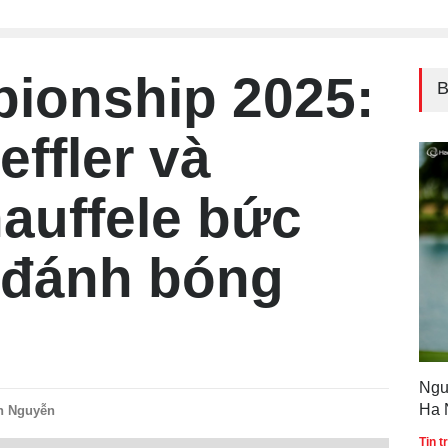
ionship 2025:
B
effler và
auffele bức
i đánh bóng
Ngu
Ha 
n Nguyễn
Gol
Tin 