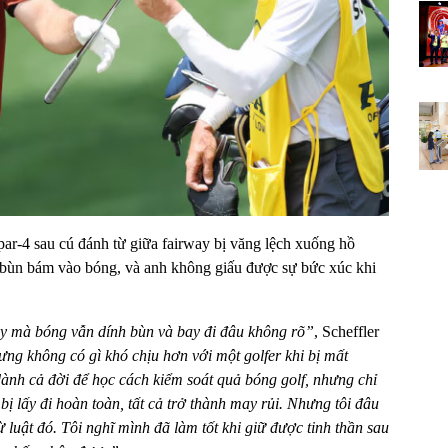
par-4 sau cú đánh từ giữa fairway bị văng lệch xuống hồ
à bùn bám vào bóng, và anh không giấu được sự bức xúc khi
ay mà bóng vẫn dính bùn và bay đi đâu không rõ”
, Scheffler
ưng không có gì khó chịu hơn với một golfer khi bị mất
 dành cả đời để học cách kiểm soát quả bóng golf, nhưng chỉ
bị lấy đi hoàn toàn, tất cả trở thành may rủi. Nhưng tôi đâu
từ luật đó. Tôi nghĩ mình đã làm tốt khi giữ được tinh thần sau