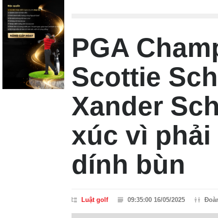
PGA Champ
Scottie Sch
Xander Sch
xúc vì phả
dính bùn
Luật golf
09:35:00 16/05/2025
Đoà