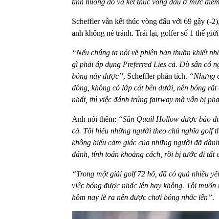
tình huống đó và kết thúc vòng đấu ở mức đi
Scheffler vẫn kết thúc vòng đấu với 69 gậy (-2)
anh không né tránh. Trái lại, golfer số 1 thế gi
“Nếu chúng ta nói về phiên bản thuần khiết nhất
gì phải áp dụng Preferred Lies cả. Dù sân có n
bóng nảy được”
, Scheffler phân tích.
“Nhưng ở
đông, không có lớp cát bên dưới, nên bóng rất d
nhất, thì việc đánh trúng fairway mà vẫn bị ph
Anh nói thêm:
“Sân Quail Hollow được bảo dưỡn
cả. Tôi hiểu những người theo chủ nghĩa golf t
không hiểu cảm giác của những người đã dành 
đánh, tính toán khoảng cách, rồi bị tước đi tất
“Trong một giải golf 72 hố, đã có quá nhiều y
việc bóng được nhấc lên hay không. Tôi muốn m
hôm nay lẽ ra nên được chơi bóng nhấc lên”
.