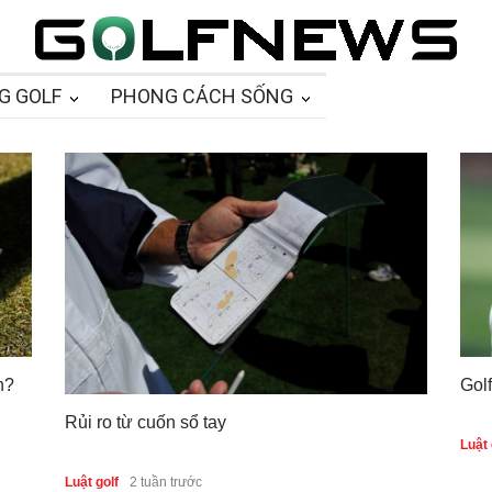
G GOLF
PHONG CÁCH SỐNG
n?
Gol
Rủi ro từ cuốn sổ tay
Luật 
Luật golf
2 tuần trước