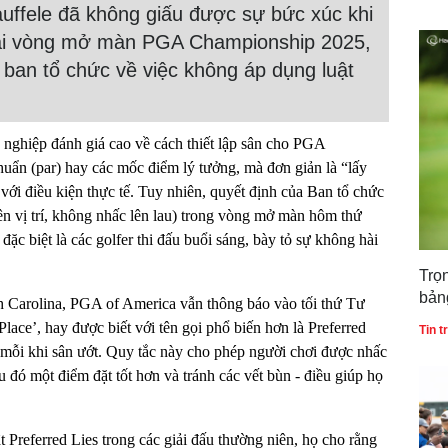
auffele đã không giấu được sự bức xúc khi
 tại vòng mở màn PGA Championship 2025,
 ban tổ chức về việc không áp dụng luật
 nghiệp đánh giá cao về cách thiết lập sân cho PGA
ẩn (par) hay các mốc điểm lý tưởng, mà đơn giản là “lấy
với điều kiện thực tế. Tuy nhiên, quyết định của Ban tổ chức
n vị trí, không nhấc lên lau) trong vòng mở màn hôm thứ
ặc biệt là các golfer thi đấu buổi sáng, bày tỏ sự không hài
Trọ
bản
h Carolina, PGA of America vẫn thông báo vào tối thứ Tư
gia
Place’, hay được biết với tên gọi phổ biến hơn là Preferred
Tin 
 mỗi khi sân ướt. Quy tắc này cho phép người chơi được nhấc
 đó một điểm đặt tốt hơn và tránh các vết bùn - điều giúp họ
ật Preferred Lies trong các giải đấu thường niên, họ cho rằng