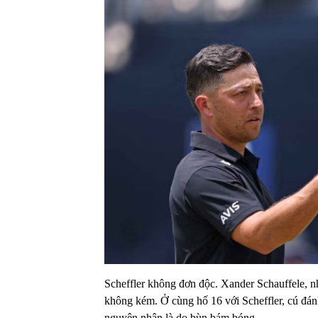
Scheffler không đơn độc. Xander Schauffele,
không kém. Ở cùng hố 16 với Scheffler, cú đán
nguyên nhân là do bùn bám bóng.