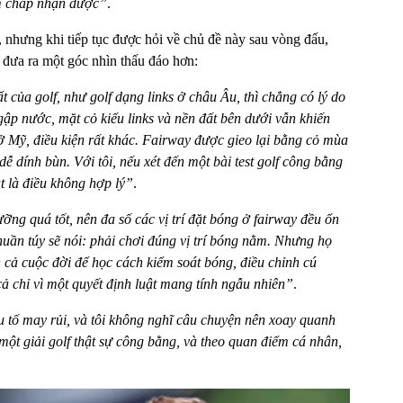
ểm chấp nhận được”
.
, nhưng khi tiếp tục được hỏi về chủ đề này sau vòng đấu,
ới đưa ra một góc nhìn thấu đáo hơn:
 của golf, như golf dạng links ở châu Âu, thì chẳng có lý do
gập nước, mặt cỏ kiểu links và nền đất bên dưới vẫn khiến
 Mỹ, điều kiện rất khác. Fairway được gieo lại bằng cỏ mùa
ễ dính bùn. Với tôi, nếu xét đến một bài test golf công bằng
ạt là điều không hợp lý”
.
g quá tốt, nên đa số các vị trí đặt bóng ở fairway đều ổn
huần túy sẽ nói: phải chơi đúng vị trí bóng nằm. Nhưng họ
cả cuộc đời để học cách kiểm soát bóng, điều chỉnh cú
 cả chỉ vì một quyết định luật mang tính ngẫu nhiên”
.
ếu tố may rủi, và tôi không nghĩ câu chuyện nên xoay quanh
ột giải golf thật sự công bằng, và theo quan điểm cá nhân,