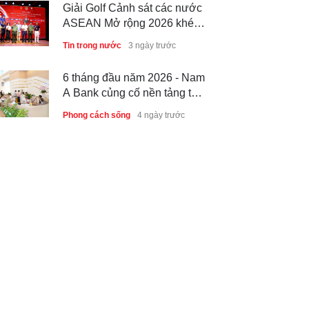
Giải Golf Cảnh sát các nước
ASEAN Mở rộng 2026 khép
lại thành công, thúc đẩy giao
Tin trong nước
3 ngày trước
lưu và hợp tác quốc tế
6 tháng đầu năm 2026 - Nam
A Bank củng cố nền tảng tài
sản và năng lực dự phòng
Phong cách sống
4 ngày trước
Thành lập Trung tâm Giải mã
lượng tử Quang Trung: Điểm
đến của công nghệ tương lai
Phong cách sống
4 ngày trước