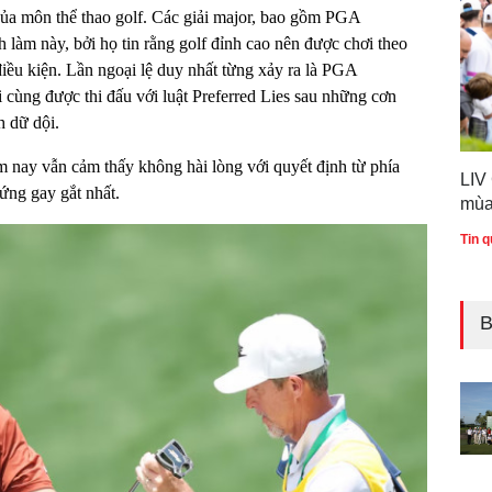
của môn thể thao golf. Các giải major, bao gồm PGA
làm này, bởi họ tin rằng golf đỉnh cao nên được chơi theo
iều kiện. Lần ngoại lệ duy nhất từng xảy ra là PGA
 cùng được thi đấu với luật Preferred Lies sau những cơn
h dữ dội.
 nay vẫn cảm thấy không hài lòng với quyết định từ phía
LIV
 ứng gay gắt nhất.
mùa
Tin q
B