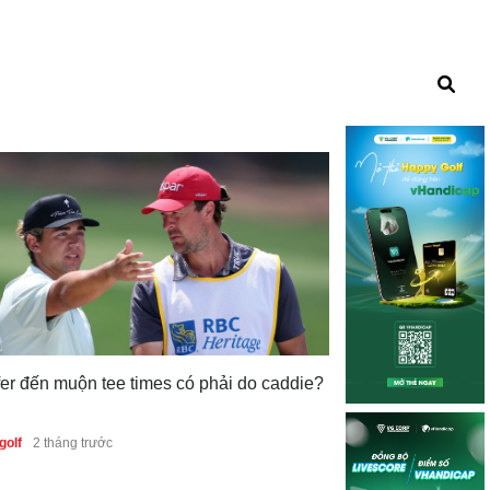
fer đến muộn tee times có phải do caddie?
PGA Champions
golf
2 tháng trước
tranh cãi với tìn
fairway