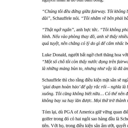
“Chúng tôi đều đứng giữa fairway. Tôi không 
đài”
, Schauffele nói.
“Tôi nhắm về bên phải bẫ
“Thật ngớ ngẩn”
, anh bực tức.
“Tôi không phải
hình. Nếu vào phòng thay đồ, anh sẽ thấy nhiều
quá tuyệt, nên chẳng có lý do gì để cấm nhấc b
Luke Donald, người bất ngờ chơi thăng hoa với 
“Một số chỗ tôi còn thấy nước đọng trên fairw
là những mảng bùn to, nhưng như vậy là đã ả
Schauffele thì cho rằng điều kiện mặt sân sẽ n
‘giai đoạn hoàn hảo’ để gây rắc rối – nghĩa là
xuống. Tôi cũng không biết nữa… Có thể nên đ
không bay xa hay lăn được. Mọi thứ trở thành
Tóm lại, dù PGA of America giữ vững quan điểm
golfer trong đó có hai ngôi sao hàng đầu là Sch
tiên. Với họ, trong điều kiện sân ẩm ướt, quyế