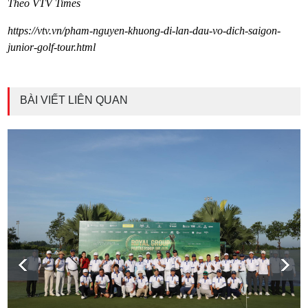
Theo VTV Times
https://vtv.vn/pham-nguyen-khuong-di-lan-dau-vo-dich-saigon-
junior-golf-tour.html
BÀI VIẾT LIÊN QUAN