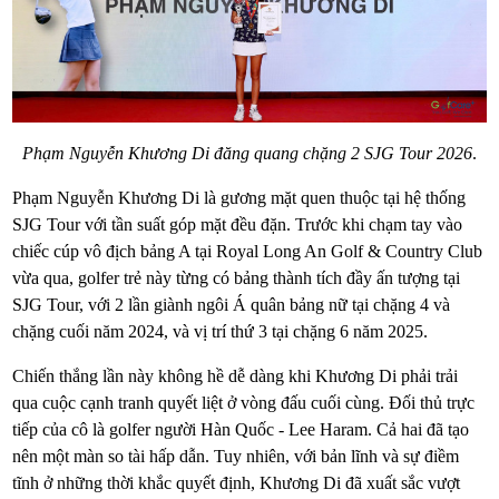
Phạm Nguyễn Khương Di đăng quang chặng 2 SJG Tour 2026
.
Phạm Nguyễn Khương Di là gương mặt quen thuộc tại hệ thống
SJG Tour với tần suất góp mặt đều đặn. Trước khi chạm tay vào
chiếc cúp vô địch bảng A tại Royal Long An Golf & Country Club
vừa qua, golfer trẻ này từng có bảng thành tích đầy ấn tượng tại
SJG Tour, với 2 lần giành ngôi Á quân bảng nữ tại chặng 4 và
chặng cuối năm 2024, và vị trí thứ 3 tại chặng 6 năm 2025.
Chiến thắng lần này không hề dễ dàng khi Khương Di phải trải
qua cuộc cạnh tranh quyết liệt ở vòng đấu cuối cùng. Đối thủ trực
tiếp của cô là golfer người Hàn Quốc - Lee Haram. Cả hai đã tạo
nên một màn so tài hấp dẫn. Tuy nhiên, với bản lĩnh và sự điềm
tĩnh ở những thời khắc quyết định, Khương Di đã xuất sắc vượt