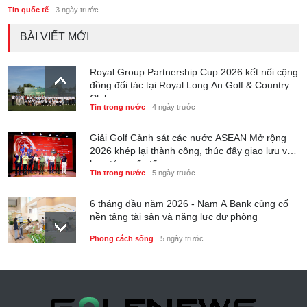
Tin quốc tế
3 ngày trước
BÀI VIẾT MỚI
Royal Group Partnership Cup 2026 kết nối cộng
đồng đối tác tại Royal Long An Golf & Country
Club
Tin trong nước
4 ngày trước
Giải Golf Cảnh sát các nước ASEAN Mở rộng
2026 khép lại thành công, thúc đẩy giao lưu và
hợp tác quốc tế
Tin trong nước
5 ngày trước
6 tháng đầu năm 2026 - Nam A Bank củng cố
nền tảng tài sản và năng lực dự phòng
Phong cách sống
5 ngày trước
Thành lập Trung tâm Giải mã lượng tử Quang
Trung: Điểm đến của công nghệ tương lai
Phong cách sống
5 ngày trước