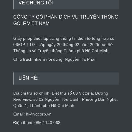
VỀ CHÚNG TÔI
CÔNG TY CỔ PHẦN DỊCH VỤ TRUYỀN THÔNG
GOLF VIỆT NAM
Giấy phép thiết lập trang thông tin điện tử tổng hợp số
06/GP-TTĐT cấp ngày 20 tháng 02 năm 2025 bởi Sở
Thông tin và Truyền thông Thành phố Hồ Chí Minh.
Chịu trách nhiệm nội dung: Nguyễn Hà Phan
LIÊN HỆ:
Địa chỉ trụ sở chính: Biệt thự số 09 Victoria, Đường
Riverview, số 02 Nguyễn Hữu Cảnh, Phường Bến Nghé,
Quận 1, Thành phố Hồ Chí Minh
Email: hi@vgcorp.vn
Điện thoại: 0862.140.068