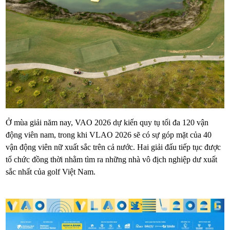
Ở mùa giải năm nay, VAO 2026 dự kiến quy tụ tối đa 120 vận
động viên nam, trong khi VLAO 2026 sẽ có sự góp mặt của 40
vận động viên nữ xuất sắc trên cả nước. Hai giải đấu tiếp tục được
tổ chức đồng thời nhằm tìm ra những nhà vô địch nghiệp dư xuất
sắc nhất của golf Việt Nam.