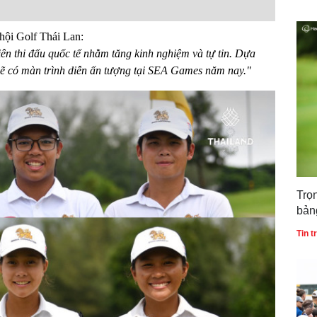
hội Golf Thái Lan:
iên thi đấu quốc tế nhằm tăng kinh nghiệm và tự tin. Dựa
n sẽ có màn trình diễn ấn tượng tại SEA Games năm nay."
Trọ
bản
gia
Tin 