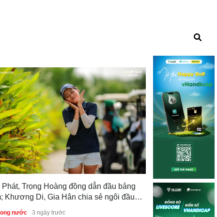
 Phát, Trọng Hoàng đồng dẫn đầu bảng
; Khương Di, Gia Hân chia sẻ ngôi đầu
Quảng Ninh, WA
g nữ sau vòng 1 Giải Vô địch Golf Trẻ
tác, hướng tới đ
trong nước
3 ngày trước