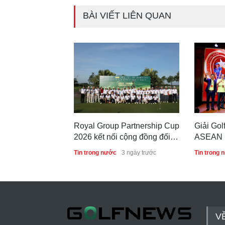
BÀI VIẾT LIÊN QUAN
Royal Group Partnership Cup
Giải Gol
2026 kết nối cộng đồng đối
ASEAN M
tác tại Royal Long An Golf &
lại thàn
Tin trong nước
3 ngày trước
Tin trong 
Country Club
lưu và h
V