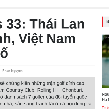
Quố
33: Thái Lan
B
nh, Việt Nam
bố
Phan Nguyen
ẽ chứng kiến những trận golf đỉnh cao
am Country Club, Rolling Hill, Chonburi.
Ngu
bố danh sách 7 golfer của đội tuyển quốc
Ha 
 nhà, sẵn sàng tranh tài ở cả nội dung cá
Gol
Tin 