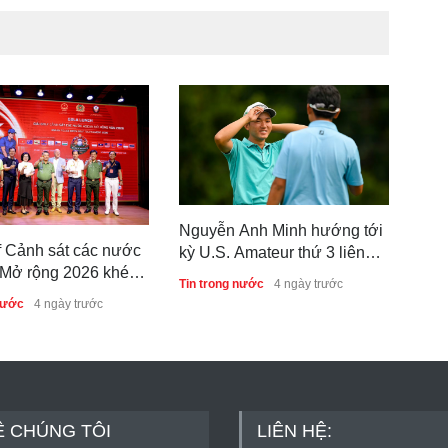
Nguyễn Anh Minh hướng tới
f Cảnh sát các nước
Hồ 
kỳ U.S. Amateur thứ 3 liên
ở rộng 2026 khép
hạn
tiếp
Tin trong nước
4 ngày trước
h công, thúc đẩy giao
Cha
nước
4 ngày trước
Tin 
ợp tác quốc tế
Ề CHÚNG TÔI
LIÊN HỆ: