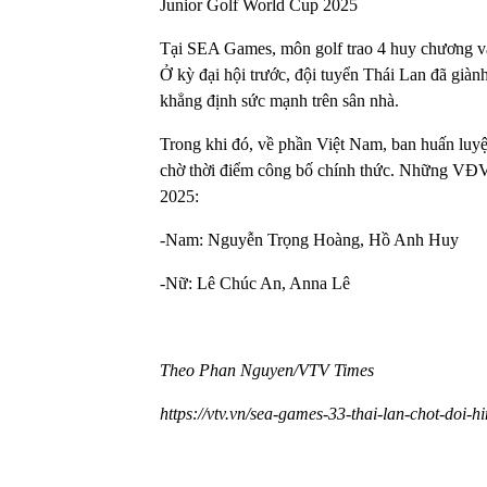
Junior Golf World Cup 2025
Tại SEA Games, môn golf trao 4 huy chương và
Ở kỳ đại hội trước, đội tuyển Thái Lan đã già
khẳng định sức mạnh trên sân nhà.
Trong khi đó, về phần Việt Nam, ban huấn luyệ
chờ thời điểm công bố chính thức. Những VĐV
2025:
-Nam: Nguyễn Trọng Hoàng, Hồ Anh Huy
-Nữ: Lê Chúc An, Anna Lê
Theo Phan Nguyen/VTV Times
https://vtv.vn/sea-games-33-thai-lan-chot-doi-