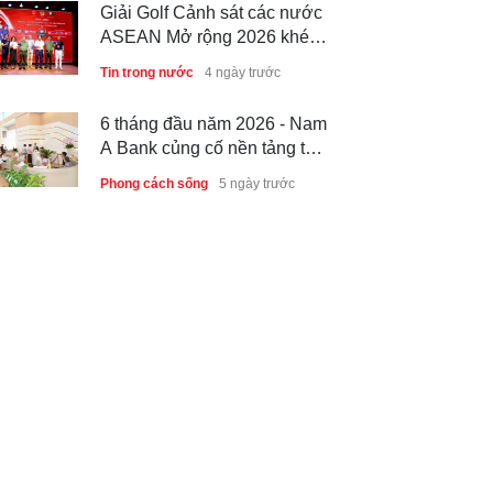
Giải Golf Cảnh sát các nước
ASEAN Mở rộng 2026 khép
lại thành công, thúc đẩy giao
Tin trong nước
4 ngày trước
lưu và hợp tác quốc tế
6 tháng đầu năm 2026 - Nam
A Bank củng cố nền tảng tài
sản và năng lực dự phòng
Phong cách sống
5 ngày trước
Thành lập Trung tâm Giải mã
lượng tử Quang Trung: Điểm
đến của công nghệ tương lai
Phong cách sống
5 ngày trước