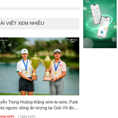
c gia 2026
Việt Nam
Tin trong nước
3 n
ÀI VIẾT XEM NHIỀU
yễn Trọng Hoàng thắng wire-to-wire, Park
Na ngược dòng ấn tượng tại Giải Vô địch
f Trẻ Quốc gia 2026
trong nước
1 ngày trước