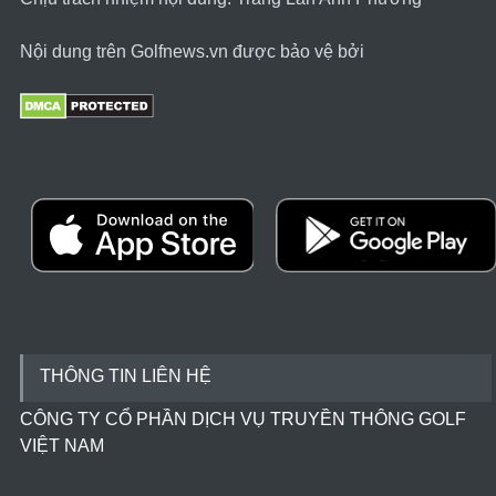
Nội dung trên Golfnews.vn được bảo vệ bởi
THÔNG TIN LIÊN HỆ
CÔNG TY CỔ PHẦN DỊCH VỤ TRUYỀN THÔNG GOLF
VIỆT NAM