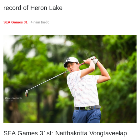
record of Heron Lake
SEA Games 31
4 năm trước
SEA Games 31st: Natthakritta Vongtaveelap