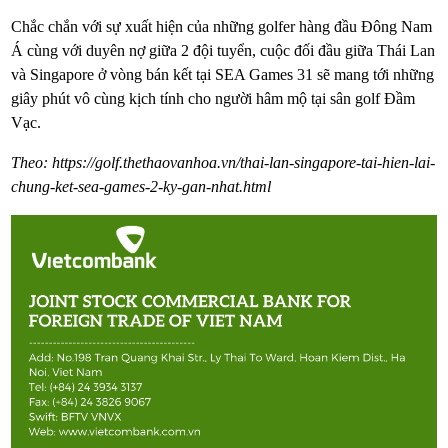
Chắc chắn với sự xuất hiện của những golfer hàng đầu Đông Nam
Á cùng với duyên nợ giữa 2 đội tuyển, cuộc đối đầu giữa Thái Lan
và Singapore ở vòng bán kết tại SEA Games 31 sẽ mang tới những
giây phút vô cùng kịch tính cho người hâm mộ tại sân golf Đầm
Vạc.
Theo: https://golf.thethaovanhoa.vn/thai-lan-singapore-tai-hien-lai-
chung-ket-sea-games-2-ky-gan-nhat.html