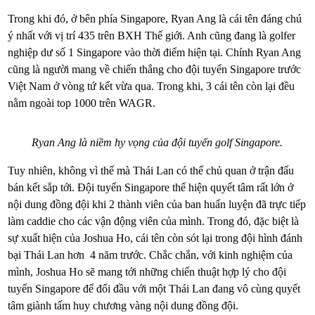
Trong khi đó, ở bên phía Singapore, Ryan Ang là cái tên đáng chú
ý nhất với vị trí 435 trên BXH Thế giới. Anh cũng đang là golfer
nghiệp dư số 1 Singapore vào thời điểm hiện tại. Chính Ryan Ang
cũng là người mang về chiến thắng cho đội tuyển Singapore trước
Việt Nam ở vòng tứ kết vừa qua. Trong khi, 3 cái tên còn lại đều
nằm ngoài top 1000 trên WAGR.
Ryan Ang là niềm hy vọng của đội tuyển golf Singapore.
Tuy nhiên, không vì thế mà Thái Lan có thể chủ quan ở trận đấu
bán kết sắp tới. Đội tuyển Singapore thể hiện quyết tâm rất lớn ở
nội dung đồng đội khi 2 thành viên của ban huấn luyện đã trực tiếp
làm caddie cho các vận động viên của mình. Trong đó, đặc biệt là
sự xuất hiện của Joshua Ho, cái tên còn sót lại trong đội hình đánh
bại Thái Lan hơn 4 năm trước. Chắc chắn, với kinh nghiệm của
mình, Joshua Ho sẽ mang tới những chiến thuật hợp lý cho đội
tuyển Singapore để đối đầu với một Thái Lan đang vô cùng quyết
tâm giành tấm huy chương vàng nội dung đồng đội.