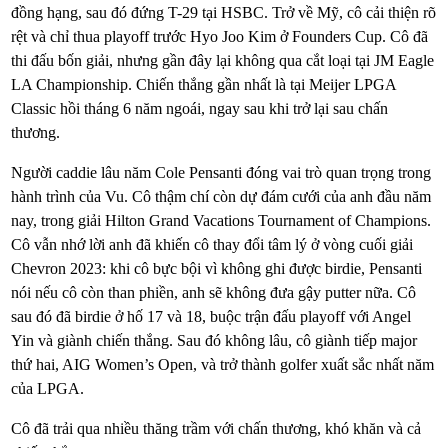
đồng hạng, sau đó đứng T-29 tại HSBC. Trở về Mỹ, cô cải thiện rõ
rệt và chỉ thua playoff trước Hyo Joo Kim ở Founders Cup. Cô đã
thi đấu bốn giải, nhưng gần đây lại không qua cắt loại tại JM Eagle
LA Championship. Chiến thắng gần nhất là tại Meijer LPGA
Classic hồi tháng 6 năm ngoái, ngay sau khi trở lại sau chấn
thương.
Người caddie lâu năm Cole Pensanti đóng vai trò quan trọng trong
hành trình của Vu. Cô thậm chí còn dự đám cưới của anh đầu năm
nay, trong giải Hilton Grand Vacations Tournament of Champions.
Cô vẫn nhớ lời anh đã khiến cô thay đổi tâm lý ở vòng cuối giải
Chevron 2023: khi cô bực bội vì không ghi được birdie, Pensanti
nói nếu cô còn than phiền, anh sẽ không đưa gậy putter nữa. Cô
sau đó đã birdie ở hố 17 và 18, buộc trận đấu playoff với Angel
Yin và giành chiến thắng. Sau đó không lâu, cô giành tiếp major
thứ hai, AIG Women’s Open, và trở thành golfer xuất sắc nhất năm
của LPGA.
Cô đã trải qua nhiều thăng trầm với chấn thương, khó khăn và cả