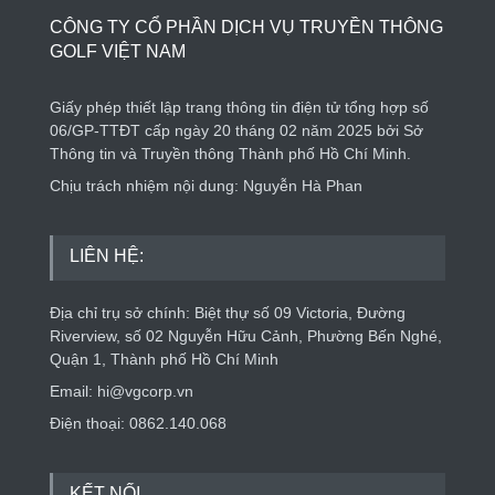
CÔNG TY CỔ PHẦN DỊCH VỤ TRUYỀN THÔNG
GOLF VIỆT NAM
Giấy phép thiết lập trang thông tin điện tử tổng hợp số
06/GP-TTĐT cấp ngày 20 tháng 02 năm 2025 bởi Sở
Thông tin và Truyền thông Thành phố Hồ Chí Minh.
Chịu trách nhiệm nội dung: Nguyễn Hà Phan
LIÊN HỆ:
Địa chỉ trụ sở chính: Biệt thự số 09 Victoria, Đường
Riverview, số 02 Nguyễn Hữu Cảnh, Phường Bến Nghé,
Quận 1, Thành phố Hồ Chí Minh
Email: hi@vgcorp.vn
Điện thoại: 0862.140.068
KẾT NỐI