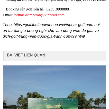
+ Booking sân golf liên hệ: 0235 3808888
Email:
teetime-namhoian@vinpearl.com
Theo: https://golf.thethaovanhoa.vn/vinpear-golf-nam-hoi-
an-uu-dai-gia-phong-nghi-cho-van-dong-vien-du-giai-vo-
dich-golf-trung-nien-quoc-gia-tranh-cup-t99.html
BÀI VIẾT LIÊN QUAN