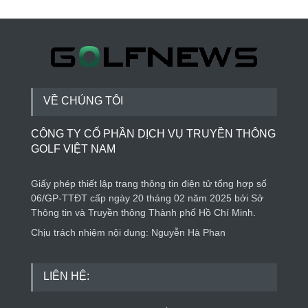
Thành lập Trung tâm Giải mã lượng tử Quang
Trung: Điểm đến của công nghệ tương lai
Phong cách sống
5 ngày trước
VỀ CHÚNG TÔI
CÔNG TY CỔ PHẦN DỊCH VỤ TRUYỀN THÔNG
GOLF VIỆT NAM
Giấy phép thiết lập trang thông tin điện tử tổng hợp số
06/GP-TTĐT cấp ngày 20 tháng 02 năm 2025 bởi Sở
Thông tin và Truyền thông Thành phố Hồ Chí Minh.
Chịu trách nhiệm nội dung: Nguyễn Hà Phan
LIÊN HỆ: