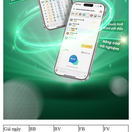
Giá ngày
BB
BV
FB
FV