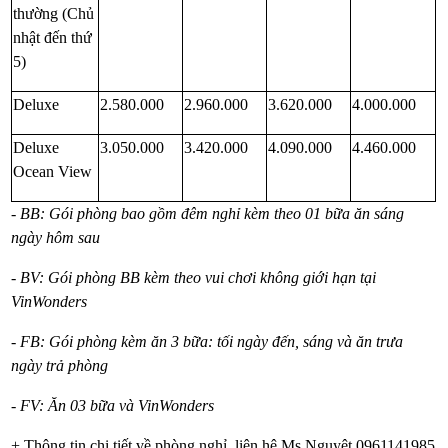
thường (Chủ
nhật đến thứ
5)
Deluxe
2.580.000
2.960.000
3.620.000
4.000.000
Deluxe
3.050.000
3.420.000
4.090.000
4.460.000
Ocean View
- BB: Gói phòng bao gồm đêm nghỉ kèm theo 01 bữa ăn sáng
ngày hôm sau
- BV: Gói phòng BB kèm theo vui chơi không giới hạn tại
VinWonders
- FB: Gói phòng kèm ăn 3 bữa: tối ngày đến, sáng và ăn trưa
ngày trả phòng
- FV: Ăn 03 bữa và VinWonders
+ Thông tin chi tiết về phòng nghỉ, liên hệ Ms Nguyệt 0961141985